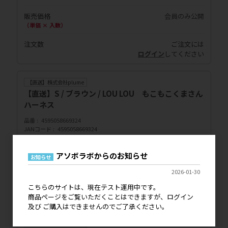
販売価格
会員のみ公開
（単価 × 入数）
注文数
ご注文には
ログイン
してください
【直送】株式会社plume
【直送】S / ブラウン / LOU LOU もこもこくまさん
ハーネス
品番
4595058669324
JANコード
4595058669324
メーカー希望小売価格
9,000円
終売・欠品情報
終売
アソボラボからのお知らせ
お知らせ
販売価格
会員のみ公開
2026-01-30
（単価 × 入数）
こちらのサイトは、現在テスト運用中です。
注文数
ご注文には
商品ページをご覧いただくことはできますが、ログイン
ログイン
してください
及び ご購入はできませんのでご了承ください。