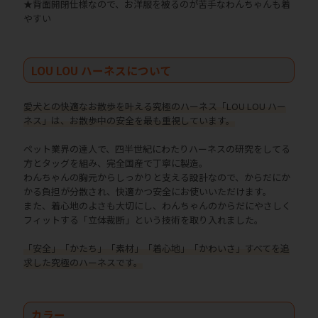
★背面開閉仕様なので、お洋服を被るのが苦手なわんちゃんも着
やすい
LOU LOU ハーネスについて
愛犬との快適なお散歩を叶える究極のハーネス「LOU LOU ハー
ネス」は、お散歩中の安全を最も重視しています。
ペット業界の達人で、四半世紀にわたりハーネスの研究をしてる
方とタッグを組み、完全国産で丁寧に製造。
わんちゃんの胸元からしっかりと支える設計なので、からだにか
かる負担が分散され、快適かつ安全にお使いいただけます。
また、着心地のよさも大切にし、わんちゃんのからだにやさしく
フィットする「立体裁断」という技術を取り入れました。
「安全」「かたち」「素材」「着心地」「かわいさ」すべてを追
求した究極のハーネスです。
カラー