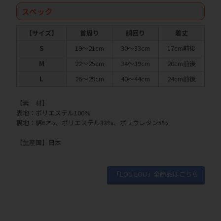
スペック
【サイズ】
首周り
胴回り
着丈
S
19～21cm
30～33cm
17cm前後
M
22～25cm
34～39cm
20cm前後
L
26～29cm
40～44cm
24cm前後
【素 材】
表地：ポリエステル100%
裏地：綿62%、ポリエステル33%、ポリウレタン5%
【生産国】日本
「LOU LOU」全商品はこちら