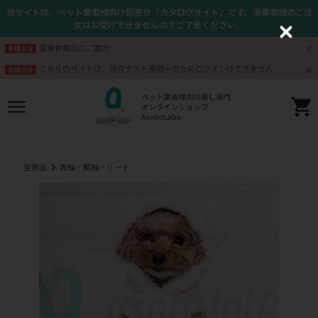
当サイトは、ペット業者様向け卸売り「カタログサイト」です。消費者様のご注
文はお受けできませんのでご了承ください。
C
l
夏季休業日のご案内
お知らせ
o
s
こちらのサイトは、現在テスト運用中のためログインはできません
お知らせ
e
全商品
首輪・胴輪・リード