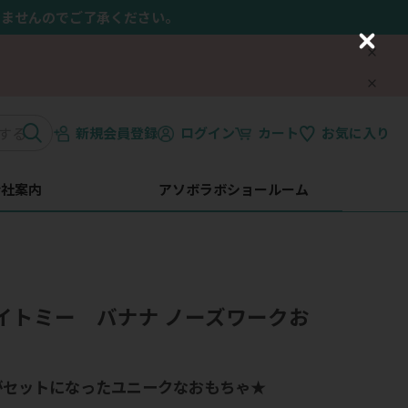
きませんのでご了承ください。
C
l
o
s
e
新規会員登録
ログイン
カート
お気に入り
会社案内
アソボラボショールーム
】バイトミー バナナ ノーズワークお
がセットになったユニークなおもちゃ★