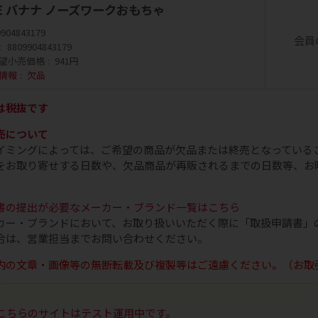
 ME バナナ ノーズワークおもちゃ
9904843179
会員
8809904843179
望小売価格
941円
情報
欠品
は税抜です
売について
イミングによっては、ご希望の商品が欠品または終売となっている
をお取り寄せする日数や、欠品商品が再販されるまでの日数等、お
書の提出が必要なメーカー・ブランド一覧はこちら
カー・ブランドにおいて、お取り扱いいただく際に「取扱申請書」
合は、営業担当までお問い合わせください。
内の文章・画像等の無断転載及び複製等はご遠慮ください。（お取
こちらのサイトはテスト運用中です。