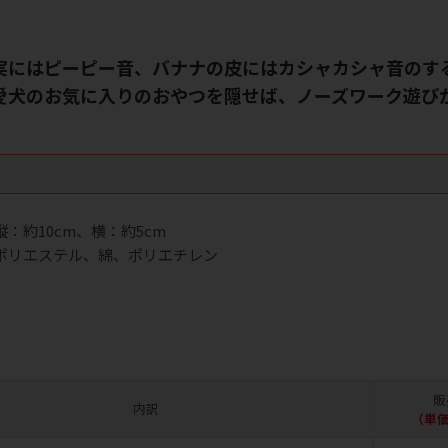
実にはピーピー音、バナナの皮にはカシャカシャ音のす
愛犬のお気に入りのおやつを隠せば、ノーズワーク遊び
ク
：約10cm、横：約5cm
ポリエステル、綿、ポリエチレン
販
内訳
（単価