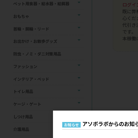
ペット用食器・給水器・給餌器
ログイ
既に弊
おもちゃ
心くだ
代引き
首輪・胴輪・リード
です。
本稼働
お出かけ・お散歩グッズ
防虫・ノミ・ダニ対策用品
ファッション
インテリア・ベッド
トイレ用品
ケージ・ゲート
しつけ用品
アソボラボからのお知
お知らせ
介護用品