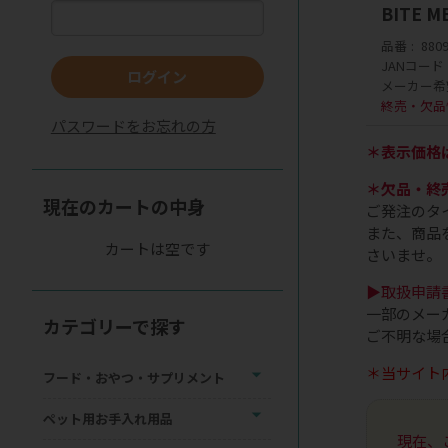
BITE
品番
880
JANコード
ログイン
メーカー希
終売・欠品
パスワードをお忘れの方
＊表示価格
＊欠品・終
現在のカートの中身
ご発注のタ
また、商品
カートは空です
さいませ。
▶取扱申請
一部のメー
カテゴリーで探す
ご不明な場
＊当サイト
フード・おやつ・サプリメント
ペット用お手入れ用品
現在、