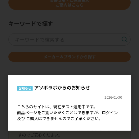
ご案内はこちら
キーワードで探す
メーカー＆ブランドから探す
アソボラボからのお知らせ
お知らせ
2026-01-30
現在、こちらのサイトはテスト運用中です。
こちらのサイトは、現在テスト運用中です。
ログイン 及び ご購入はできませんので、ご了承くださ
商品ページをご覧いただくことはできますが、ログイン
い。
及び ご購入はできませんのでご了承ください。
既に弊社とお取引いただいているお客様につきまして
は、ご登録いただいております情報で引き継ぎがされま
すのでご安心ください。