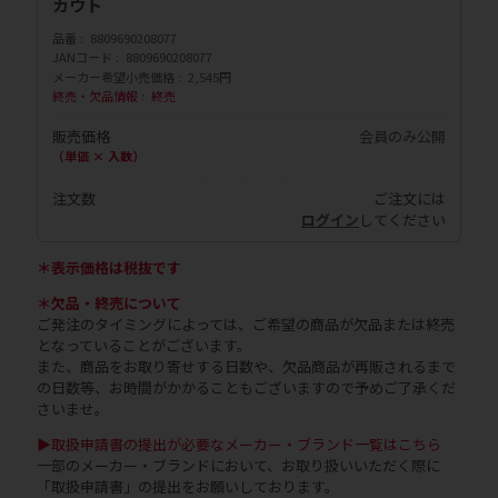
カウト
品番
8809690208077
JANコード
8809690208077
メーカー希望小売価格
2,545円
終売・欠品情報
終売
販売価格
会員のみ公開
（単価 × 入数）
注文数
ご注文には
ログイン
してください
＊表示価格は税抜です
＊欠品・終売について
ご発注のタイミングによっては、ご希望の商品が欠品または終売
となっていることがございます。
また、商品をお取り寄せする日数や、欠品商品が再販されるまで
の日数等、お時間がかかることもございますので予めご了承くだ
さいませ。
▶取扱申請書の提出が必要なメーカー・ブランド一覧はこちら
一部のメーカー・ブランドにおいて、お取り扱いいただく際に
「取扱申請書」の提出をお願いしております。