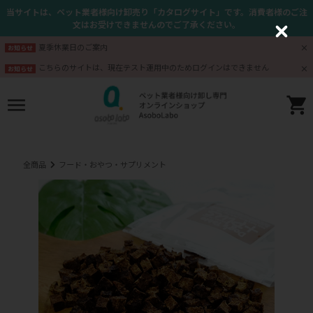
当サイトは、ペット業者様向け卸売り「カタログサイト」です。消費者様のご注
文はお受けできませんのでご了承ください。
C
l
夏季休業日のご案内
お知らせ
o
s
こちらのサイトは、現在テスト運用中のためログインはできません
お知らせ
e
全商品
フード・おやつ・サプリメント