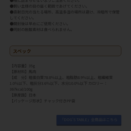
●喉に詰まらせないようご注意ください。
●飼い主様の目の届く範囲であげてください。
●直射日光の当たる場所、高温多湿の場所は避け、冷暗所で保管
してください。
●開封後は早めにご使用ください。
●同封の脱酸素材は食べられません。
スペック
【内容量】35g
【原材料】馬肉
【成 分】粗蛋白質78.8％以上、粗脂肪8.9％以上、粗繊維質
1.0％以下、粗灰分3.6％以下、水分10.0％以下 カロリー：
367kcal/100g
【原産国】日本
【パッケージ形状】チャック付きPP袋
「DOG'S TABLE」全商品はこちら