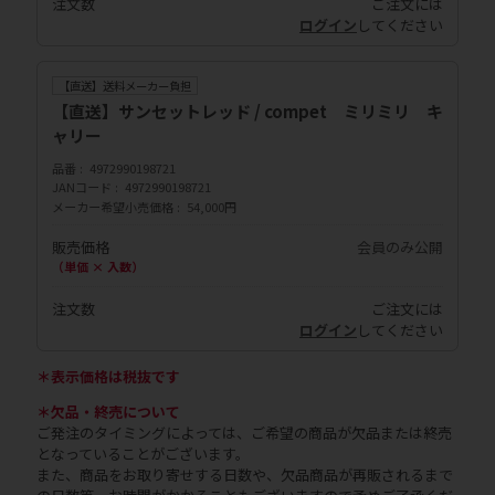
注文数
ご注文には
ログイン
してください
【直送】送料メーカー負担
【直送】サンセットレッド / compet ミリミリ キ
ャリー
品番
4972990198721
JANコード
4972990198721
メーカー希望小売価格
54,000円
販売価格
会員のみ公開
（単価 × 入数）
注文数
ご注文には
ログイン
してください
＊表示価格は税抜です
＊欠品・終売について
ご発注のタイミングによっては、ご希望の商品が欠品または終売
となっていることがございます。
また、商品をお取り寄せする日数や、欠品商品が再販されるまで