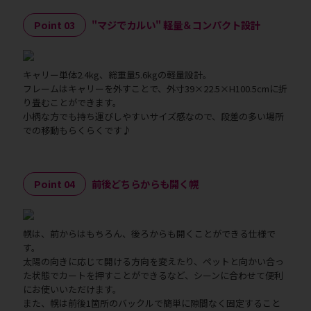
Point 03
"マジでカルい" 軽量＆コンパクト設計
キャリー単体2.4kg、総重量5.6kgの軽量設計。
フレームはキャリーを外すことで、外寸39×22.5×H100.5cmに折
り畳むことができます。
小柄な方でも持ち運びしやすいサイズ感なので、段差の多い場所
での移動もらくらくです♪
Point 04
前後どちらからも開く幌
幌は、前からはもちろん、後ろからも開くことができる仕様で
す。
太陽の向きに応じて開ける方向を変えたり、ペットと向かい合っ
た状態でカートを押すことができるなど、シーンに合わせて便利
にお使いいただけます。
また、幌は前後1箇所のバックルで簡単に隙間なく固定すること