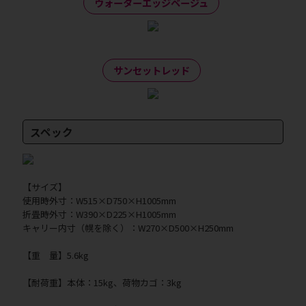
ウォーターエッジベージュ
サンセットレッド
スペック
【サイズ】
使用時外寸：W515×D750×H1005mm
折畳時外寸：W390×D225×H1005mm
キャリー内寸（幌を除く）：W270×D500×H250mm
【重 量】5.6kg
【耐荷重】本体：15kg、荷物カゴ：3kg