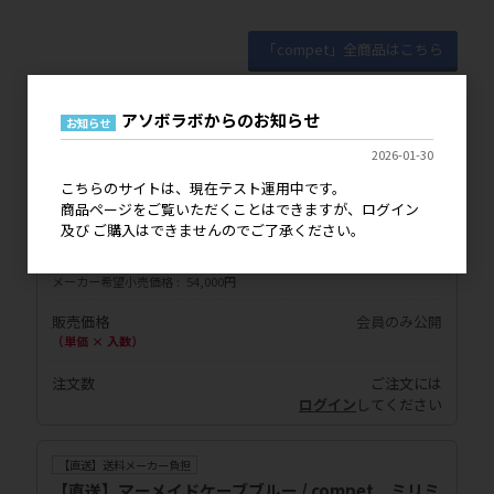
「compet」全商品はこちら
アソボラボからのお知らせ
お知らせ
2026-01-30
【直送】送料メーカー負担
【直送】ワイビオグリーン / compet ミリミリ キ
こちらのサイトは、現在テスト運用中です。
ャリー
商品ページをご覧いただくことはできますが、ログイン
及び ご購入はできませんのでご了承ください。
品番
4972990196130
JANコード
4972990196130
メーカー希望小売価格
54,000円
販売価格
会員のみ公開
（単価 × 入数）
注文数
ご注文には
ログイン
してください
【直送】送料メーカー負担
【直送】マーメイドケーブブルー / compet ミリミ