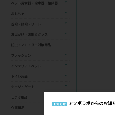
ペット用食器・給水器・給餌器
おもちゃ
首輪・胴輪・リード
お出かけ・お散歩グッズ
防虫・ノミ・ダニ対策用品
ファッション
インテリア・ベッド
トイレ用品
ケージ・ゲート
しつけ用品
アソボラボからのお知
お知らせ
介護用品