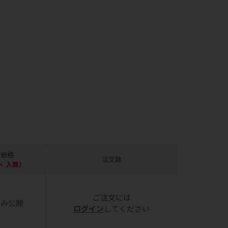
売価格
注文数
× 入数）
ご注文には
のみ公開
ログイン
してください