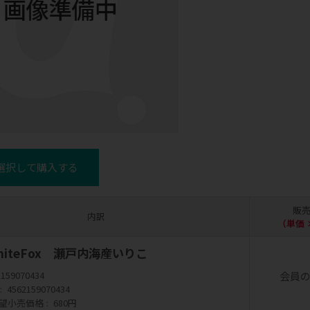
選択して購入する
販
内訳
（単価 
 WhiteFox 瀬戸内海産いりこ
会員
2159070434
4562159070434
望小売価格
680円