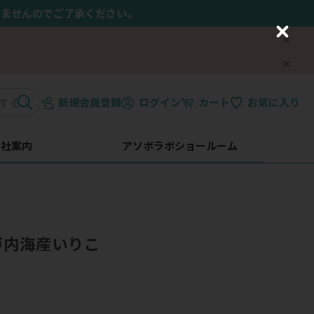
きませんのでご了承ください。
C
l
o
s
e
新規会員登録
ログイン
カート
お気に入り
会社案内
アソボラボショールーム
瀬戸内海産いりこ