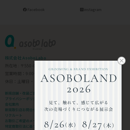
Facebook
instagram
株式会社 AsoboLabo
所在地 : 〒550-0002 大阪市西区江戸堀1-23-11 6F
営業時間：9:00～18:00
休日：土曜日・日曜日・祝日
新規店舗・改装ご支援します
プライバシーポリシー
会社案内
新規取引店お問合せフォーム
リクルート
お取引ご希望のメーカー様
特定商取引法に基づく表記