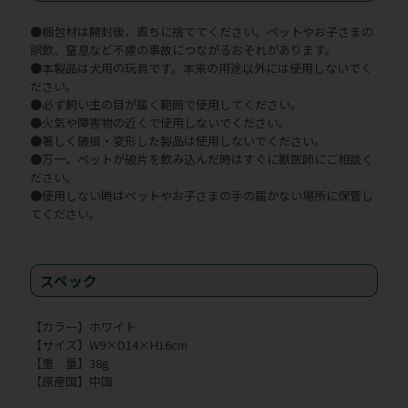
●梱包材は開封後、直ちに捨ててください。ペットやお子さまの
誤飲、窒息など不慮の事故につながるおそれがあります。
●本製品は犬用の玩具です。本来の用途以外には使用しないでく
ださい。
●必ず飼い主の目が届く範囲で使用してください。
●火気や障害物の近くで使用しないでください。
●著しく破損・変形した製品は使用しないでください。
●万一、ペットが破片を飲み込んだ時はすぐに獣医師にご相談く
ださい。
●使用しない時はペットやお子さまの手の届かない場所に保管し
てください。
スペック
【カラー】ホワイト
【サイズ】W9×D14×H16cm
【重 量】38g
【原産国】中国