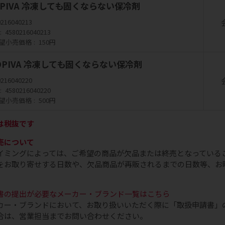
ODPIVA 冷凍しても固くならない保冷剤
0216040213
4580216040213
望小売価格
150円
GODPIVA 冷凍しても固くならない保冷剤
0216040220
4580216040220
望小売価格
500円
は税抜です
売について
イミングによっては、ご希望の商品が欠品または終売となっている
をお取り寄せする日数や、欠品商品が再販されるまでの日数等、お
書の提出が必要なメーカー・ブランド一覧はこちら
カー・ブランドにおいて、お取り扱いいただく際に「取扱申請書」
合は、営業担当までお問い合わせください。