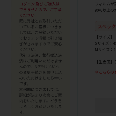
フィルムが
ログイン 及び ご購入は
できませんので、ご了承
90%以上
ください。
既に弊社とお取引いただ
スペッ
いているお客様につきま
しては、ご登録いただい
【サイズ】
ております情報で引き継
Sサイズ：45×
ぎがされますのでご安心
Mサイズ：140
ください。
代引き決済、銀行振込決
済はご利用いただけませ
【生産国】
んので、NP掛け払いへ
＊こちらの
の変更手続きをお申し込
みいただけましたら幸い
です。
本稼働につきましては、
詳細が決まり次第にご案
内をいたします。どうぞ
よろしくお願いいたしま
す。