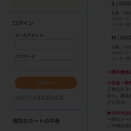
S / G
品番
458
JANコード
ログイン
メーカー希
メールアドレス
M / 
品番
458
JANコード
パスワード
メーカー希
＊表示価格
＊欠品・終
ログイン
ご発注のタ
また、商品
パスワードをお忘れの方
さいませ。
▶取扱申請
一部のメー
現在のカートの中身
ご不明な場