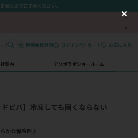
きませんのでご了承ください。
C
l
o
s
e
新規会員登録
ログイン
カート
お気に入り
会社案内
アソボラボショールーム
 ゴッドピバ】冷凍しても固くならない
柔らかな保冷剤♪