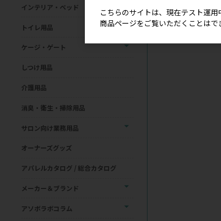
インテリア・ベッド
こちらのサイトは、現在テスト運用
商品ページをご覧いただくことはで
トイレ用品
ケージ・ゲート
しつけ用品
介護用品
消臭・衛生・掃除用品
サロン向け業務用品
オーナーズグッズ
アパレルカタログ / 総合カタログ
メーカー＆ブランド
アソボラボコラム