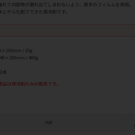
破れて内容物が漏れ出てしまわないよう、厚手のフィルムを使用。
の水とゲル化剤でできた保冷剤です。
ク
100mm / 15g
×200mm / 400g
日本
商品は保冷剤のみの販売です。
内訳
（