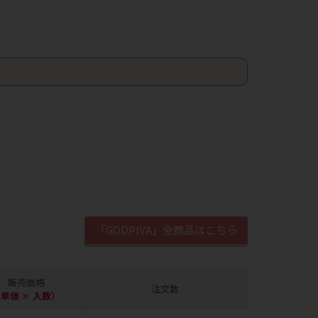
「GODPIVA」全商品はこちら
販売価格
注文数
単価 × 入数）