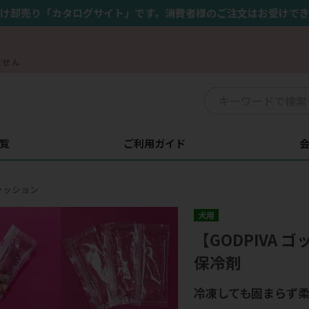
け卸売り「カタログサイト」です。消費者様のご注文はお受けで
ません
覧
ご利用ガイド
ァッション
犬用
【GODPIVA
保冷剤
冷凍しても固まらず