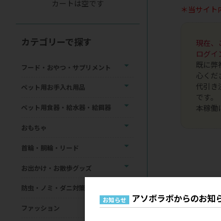
カートは空です
＊当サイト
カテゴリーで探す
現在、
ログイ
既に弊
フード・おやつ・サプリメント
心くだ
代引き
ペット用お手入れ用品
です。
本稼働
ペット用食器・給水器・給餌器
おもちゃ
首輪・胴輪・リード
お出かけ・お散歩グッズ
防虫・ノミ・ダニ対策用品
アソボラボからのお知
お知らせ
ファッション