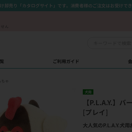
け卸売り「カタログサイト」です。消費者様のご注文はお受けで
ません
覧
ご利用ガイド
もちゃ
犬用
【P.L.A.Y
[プレイ]
大人気のP.L.A.Y