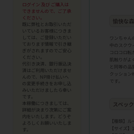
ログイン 及び ご購入は
できませんので、ご了承
ください。
愉快な
既に弊社とお取引いただ
いているお客様につきま
しては、ご登録いただい
ワンちゃん
ております情報で引き継
中のスクウ
ぎがされますのでご安心
コロコロ転
ください。
肌触りがよ
代引き決済、銀行振込決
と同等の品
済はご利用いただけませ
クッション
んので、NP掛け払いへ
です。
の変更手続きをお申し込
みいただけましたら幸い
です。
本稼働につきましては、
スペッ
詳細が決まり次第にご案
内をいたします。どうぞ
【種類】ル
よろしくお願いいたしま
【サイズ】14.
す。