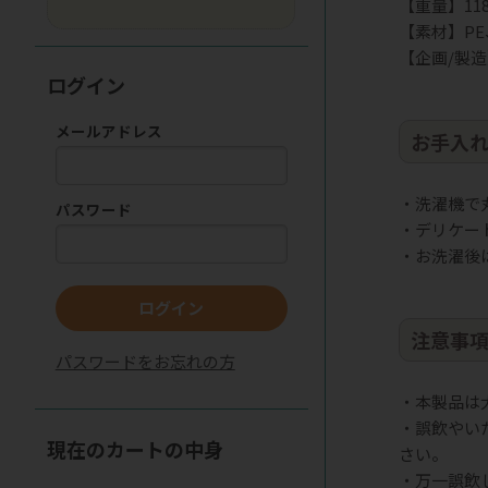
【重量】118
【素材】PE
【企画/製
ログイン
メールアドレス
お手入
・洗濯機で
パスワード
・デリケー
・お洗濯後
ログイン
注意事
パスワードをお忘れの方
・本製品は
・誤飲やい
現在のカートの中身
さい。
・万一誤飲