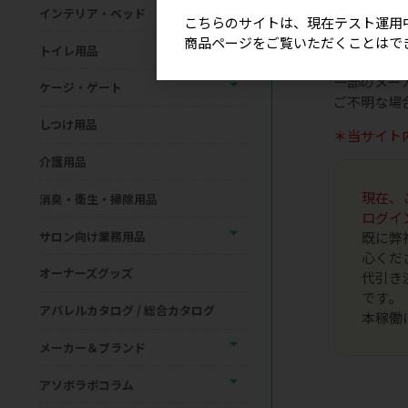
また、商品
インテリア・ベッド
こちらのサイトは、現在テスト運用
さいませ。
商品ページをご覧いただくことはで
トイレ用品
▶取扱申請
一部のメー
ケージ・ゲート
ご不明な場
しつけ用品
＊当サイト
介護用品
現在、
消臭・衛生・掃除用品
ログイ
サロン向け業務用品
既に弊
心くだ
オーナーズグッズ
代引き
です。
アパレルカタログ / 総合カタログ
本稼働
メーカー＆ブランド
アソボラボコラム