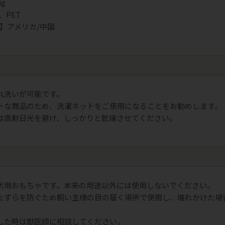
g
、PET
造】アメリカ/中国
れ
丸洗いが可能です。
トな商品のため、洗濯ネットをご使用になることをお勧めします。
は直射日光を避け、しっかりと乾燥させてください。
項
犬用おもちゃです。本来の用途以外には使用しないでください。
たずらを防ぐため飼い主様の目の届く場所で使用し、壊れかけた場
した時は獣医師に相談してください。