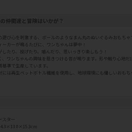
森の仲間達と冒険はいかが？
の遊び心を刺激する、ボールのようなまん丸のぬいぐるみおもちゃ
ィーカーが鳴るたびに、ワンちゃんは夢中！
がしたり、投げたり、噛んだり、思いっきり楽しもう！
く、ワンちゃんの興味を惹きつける音が鳴ります。形や触り心地だ
質基準で生産しています。
材には再生ペットボトル繊維を使用し、地球環境にも優しいおもち
ク
ースター
3×13.0×15.3cm