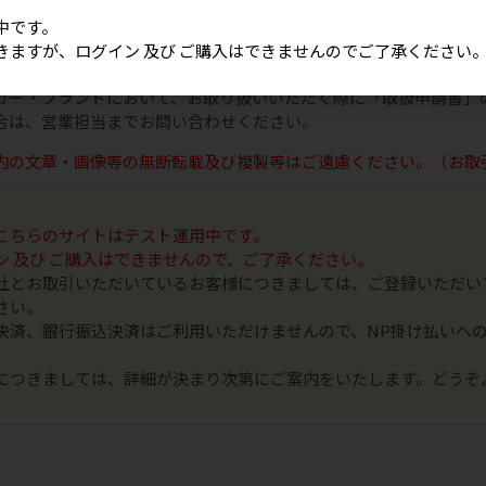
をお取り寄せする日数や、欠品商品が再販されるまでの日数等、お
中です。
きますが、ログイン 及び ご購入はできませんのでご了承ください
書の提出が必要なメーカー・ブランド一覧はこちら
カー・ブランドにおいて、お取り扱いいただく際に「取扱申請書」
合は、営業担当までお問い合わせください。
内の文章・画像等の無断転載及び複製等はご遠慮ください。（お取
こちらのサイトはテスト運用中です。
ン 及び ご購入はできませんので、ご了承ください。
社とお取引いただいているお客様につきましては、ご登録いただい
さい。
決済、銀行振込決済はご利用いただけませんので、NP掛け払いへ
につきましては、詳細が決まり次第にご案内をいたします。どうぞ