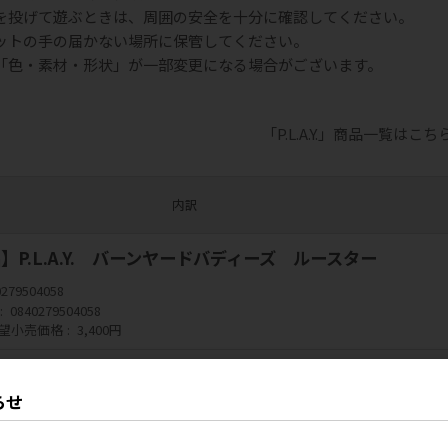
を投げて遊ぶときは、周囲の安全を十分に確認してください。
ットの手の届かない場所に保管してください。
「色・素材・形状」が一部変更になる場合がございます。
「P.L.A.Y.」商品一覧はこち
内訳
】P.L.A.Y. バーンヤードバディーズ ルースター
0279504058
0840279504058
望小売価格
3,400円
は税抜です
らせ
売について
イミングによっては、ご希望の商品が欠品または終売となっている