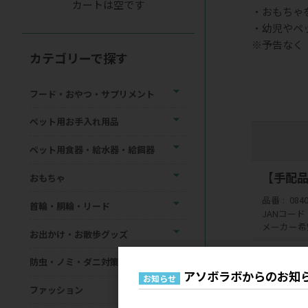
カートは空です
・おもちゃ
・幼児やペ
※予告なく
カテゴリーで探す
フード・おやつ・サプリメント
ペット用お手入れ用品
ペット用食器・給水器・給餌器
【手配品
おもちゃ
品番
084
首輪・胴輪・リード
JANコード
メーカー希
お出かけ・お散歩グッズ
＊表示価格
防虫・ノミ・ダニ対策用品
アソボラボからのお知
お知らせ
＊欠品・終
ファッション
ご発注のタ