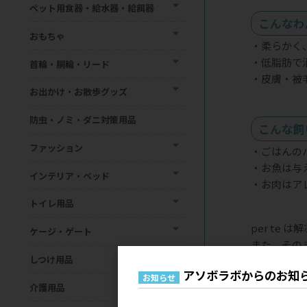
ペット用食器・給水器・給餌器
こんなわ
おもちゃ
・柔らかく
・低脂肪で
首輪・胴輪・リード
・皮膚・被
お出かけ・お散歩グッズ
防虫・ノミ・ダニ対策用品
こんな飼
ファッション
・ごはんの
・お魚は与
インテリア・ベッド
・お肉はア
トイレ用品
per t
ケージ・ゲート
また、その
しつけ用品
アソボラボからのお知
お知らせ
介護用品
与え方