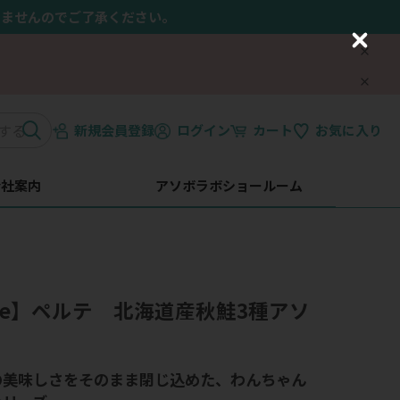
きませんのでご了承ください。
C
l
o
s
e
新規会員登録
ログイン
カート
お気に入り
会社案内
アソボラボショールーム
 te】ペルテ 北海道産秋鮭3種アソ
の美味しさをそのまま閉じ込めた、わんちゃん