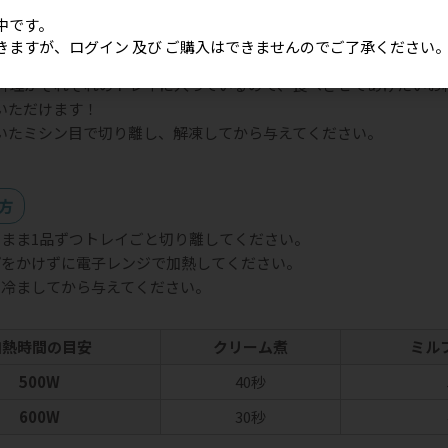
中です。
きますが、ログイン 及び ご購入はできませんのでご了承ください
お料理がそれぞれのトレイに入っているので、食べさせてあげたいお
いただけます！
いたミシン目で切り離し、解凍してから与えてください。
方
たまま1品ずつトレイごと切り離してください。
プをかけずに電子レンジで加熱してください。
に冷ましてから与えてください。
加熱時間の目安
クリーム煮
ミル
500W
40秒
600W
30秒