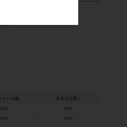
。
料理だ
フィーユ鍋
あまざけ蒸し
50秒
40秒
40秒
30秒