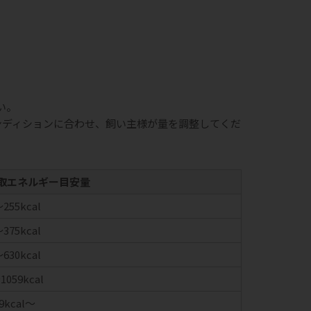
い。
ンディションに合わせ、飼い主様が量を調整してくだ
取エネルギー目安量
255kcal
375kcal
630kcal
1059kcal
9kcal～