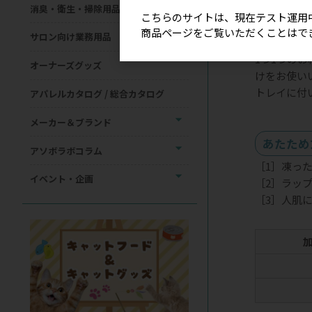
消臭・衛生・掃除用品
こちらのサイトは、現在テスト運用
商品ページをご覧いただくことはで
使用方法
サロン向け業務用品
1つ1つの
オーナーズグッズ
けをお使い
トレイに付
アパレルカタログ / 総合カタログ
メーカー＆ブランド
あたため
アソボラボコラム
［1］凍っ
イベント・企画
［2］ラッ
［3］人肌