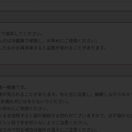
法
以下で保存してください。
ものは冷蔵庫で保管し、お早めにご使用ください。
したものを再冷凍すると品質が変わることがあります。
項
用一般食です。
骨が見られることがあります。与え方に注意し、観察しながら与え
月未満の犬には与えないでください。
お早めにご使用ください。
たまま加熱すると袋が破裂する恐れがございますので、必ず袋から
ミシン目で手を切らないようご注意ください。
はさみで切る場合は破片の混入にご注意ください。