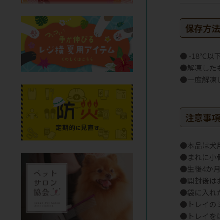
保存方
● -18℃
●解凍した
●一度解凍
注意事
●本品は犬
●まれに小
●生後4か
●開封後は
●袋に入れ
●トレイの
●トレイを