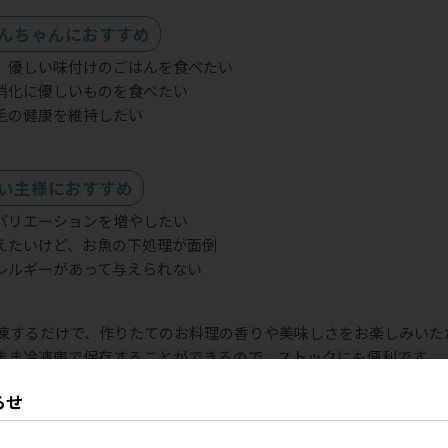
んちゃんにおすすめ
、優しい味付けのごはんを食べたい
消化に優しいものを食べたい
毛の健康を維持したい
い主様におすすめ
バリエーションを増やしたい
えたいけど、お魚の下処理が面倒
レルギーがあって与えられない
e は解凍するだけで、作りたてのお料理の香りや美味しさをお楽しみい
まま冷凍庫で保存することができるので、ストックにも便利です。
らせ