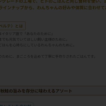
ングレードの工場で、ヒトのごはんと同じ食材を使い、1
のラインナップから、わんちゃんの好みや体質に合わせて
e（ペルテ）とは
e」はイタリア語で「あなたのために」
までも元気でいてほしい飼い主様のために。
ごはんを心待ちにしているわんちゃんのために。
のために、まごころを込めて丁寧に手作りされたごはんです。
産秋鮭の旨みを存分に味わえるアソート