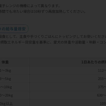
電子レンジの機種によって異なります。
時間でも冷たい場合は10秒ずつ再度加熱してください。
りの給与量目安
般食として、主食や手づくりごはんにトッピングしてお使いくださ
の摂取エネルギー目安量を基準に、愛犬の体重や活動量・年齢・コ
体重
1日あたりの摂
1～3kg
112～
3～5kg
255～
5～10kg
375～
0～20kg
630～
20kg以上
105