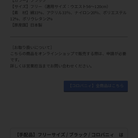
【カラー】ブラック
【サイズ】フリー（適用サイズ：ウエスト56〜120cm）
【素 材】綿33%、アクリル33％、ナイロン20％、ポリエステル
12%、ポリウレタン2%
【原産国】日本製
［お取り扱いについて］
こちらの商品をオンラインショップで販売する際は、申請が必要
です。
詳しくは営業担当までお問い合わせください。
【コロバニィ】全商品はこちら
【手配品】フリーサイズ / ブラック / コロバニィ は