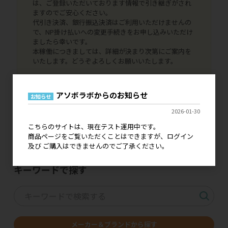
は、ご登録いただいております情報で引き継ぎがされ
ますのでご安心ください。
代引き決済、銀行振込決済はご利用いただけませんの
で、NP掛け払いへの変更手続きをお申し込みいただけ
ましたら幸いです。
本稼働につきましては、詳細が決まり次第にご案内を
いたします。どうぞよろしくお願いいたします。
アソボラボからのお知らせ
お知らせ
2026-01-30
こちらのサイトは、現在テスト運用中です。
価格改定・仕様変更の
商品ページをご覧いただくことはできますが、ログイン
ご案内はこちら
及び ご購入はできませんのでご了承ください。
キーワードで探す
メーカー＆ブランドから探す