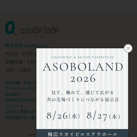
株式会社 AsoboLabo
所在地 : 〒550-0002 大阪市西区江戸堀1-23-11 6F
営業時間：9:00～18:00
休日：土曜日・日曜日・祝日
新規店舗・改装ご支援します
プライバシーポリシー
会社案内
新規取引店お問合せフォーム
リクルート
お取引ご希望のメーカー様
特定商取引法に基づく表記
copyright©AsoboLabo co.,ltd. All Rights Reserved.