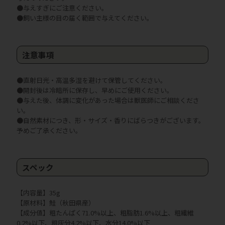
●与えすぎにご注意ください。
●飼い主様の目の届く範囲で与えてください。
注意事項
●直射日光・高温多湿を避けて保管してください。
●開封後は冷暗所に保存し、早めにご使用ください。
●与えた後、体調に変化があった場合は獣医師にご相談くださ
い。
●自然素材につき、形・サイズ・香りにばらつきがございます。
予めご了承ください。
スペック
【内容量】35g
【原材料】鮭（秋田県産）
【成分値】粗たんぱく71.0%以上、粗脂肪1.6%以上、粗繊維
0.2%以下、粗灰分4.2%以下、水分14.0%以下