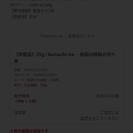
カロリー：320kcal/100g
【賞味期限】製造から1年
【原産地】日本
「komachi-na-」全商品はこちら
【手配品】35g / komachi-na- 秋田の秋鮭の切り
身
品番
4580653123425
JANコード
4580653123425
メーカー希望小売価格
950円
終売・欠品情報
欠品
販売価格
会員のみ公開
（単価 × 入数）
注文数
ご注文には
ログイン
してください
＊表示価格は税抜です