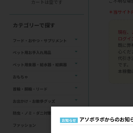
ご不明な場
カートは空です
＊当サイト
カテゴリーで探す
現在、
ログイ
フード・おやつ・サプリメント
既に弊
心くだ
ペット用お手入れ用品
代引き
です。
ペット用食器・給水器・給餌器
本稼働
おもちゃ
首輪・胴輪・リード
お出かけ・お散歩グッズ
防虫・ノミ・ダニ対策用品
アソボラボからのお知
お知らせ
ファッション