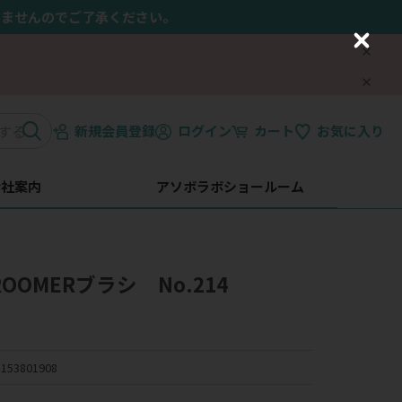
きませんのでご了承ください。
C
l
o
s
e
新規会員登録
ログイン
カート
お気に入り
会社案内
アソボラボショールーム
OMERブラシ No.214
153801908