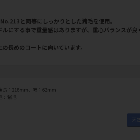
1とNo.213と同等にしっかりとした猪毛を使用。
ドルにする事で重量感はありますが、重心バランスが良
上の長めのコートに向いています。
ク
長：218mm、幅：62mm
毛：猪毛
天