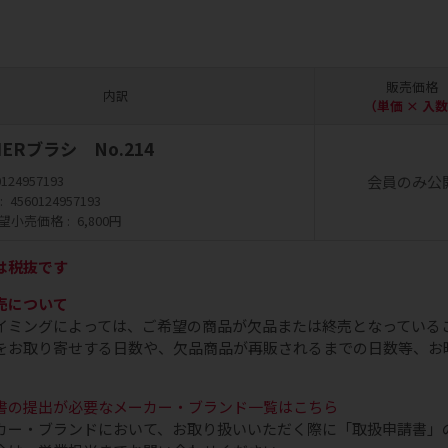
販売価格
内訳
（単価 × 入
ERブラシ No.214
会員のみ公
0124957193
4560124957193
望小売価格
6,800円
は税抜です
売について
イミングによっては、ご希望の商品が欠品または終売となっている
をお取り寄せする日数や、欠品商品が再販されるまでの日数等、お
書の提出が必要なメーカー・ブランド一覧はこちら
カー・ブランドにおいて、お取り扱いいただく際に「取扱申請書」