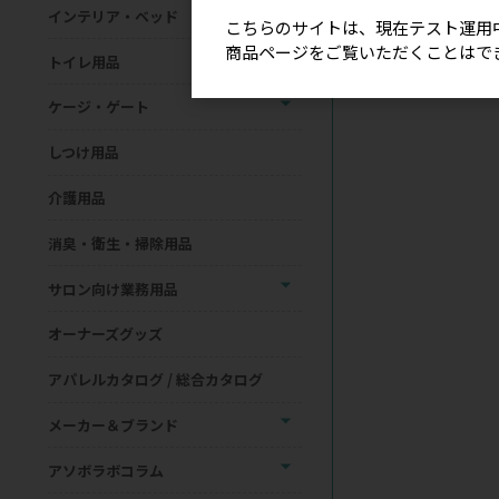
インテリア・ベッド
こちらのサイトは、現在テスト運用
商品ページをご覧いただくことはで
トイレ用品
ケージ・ゲート
しつけ用品
介護用品
消臭・衛生・掃除用品
サロン向け業務用品
オーナーズグッズ
アパレルカタログ / 総合カタログ
メーカー＆ブランド
アソボラボコラム