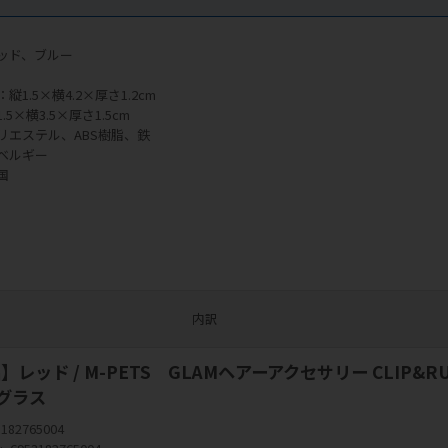
ッド、ブルー
1.5×横4.2×厚さ1.2cm
5×横3.5×厚さ1.5cm
リエステル、ABS樹脂、鉄
ベルギー
国
内訳
レッド / M-PETS GLAMヘアーアクセサリー CLIP&R
ングラス
3182765004