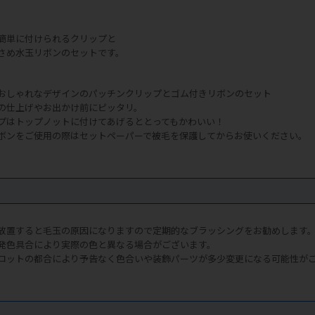
簡単に付けられるクリップと
さめ水玉リボンのセットです。
おしゃれなデザインのパッチンクリップとゴム付きリボンのセット
の仕上げやお出かけ前にピッタリ。
プはトップノットに付けてあげるととってもかわいい！
ボンをご使用の際はセットペーパーで被毛を保護してからお使いください。
放置すると毛玉の原因になりますので定期的なブラッシングをお勧めします
発色具合により実際の色と異なる場合がございます。
ロットの都合により予告なく色合いや装飾パーツが多少変更になる可能性が