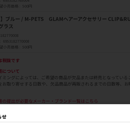
6953182765004
望小売価格
500円
ブルー / M-PETS GLAMヘアーアクセサリー CLIP&R
ングラス
3182770008
6953182770008
望小売価格
500円
は税抜です
売について
イミングによっては、ご希望の商品が欠品または終売となっている
をお取り寄せする日数や、欠品商品が再販されるまでの日数等、お
書の提出が必要なメーカー・ブランド一覧はこちら
カー・ブランドにおいて、お取り扱いいただく際に「取扱申請書」
合は、営業担当までお問い合わせください。
らせ
内の文章・画像等の無断転載及び複製等はご遠慮ください。（お取