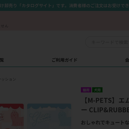
け卸売り「カタログサイト」です。消費者様のご注文はお受けで
ません
覧
ご利用ガイド
ァッション
猫用
犬用
【M-PETS】
ー CLIP&RU
おしゃれでキュート