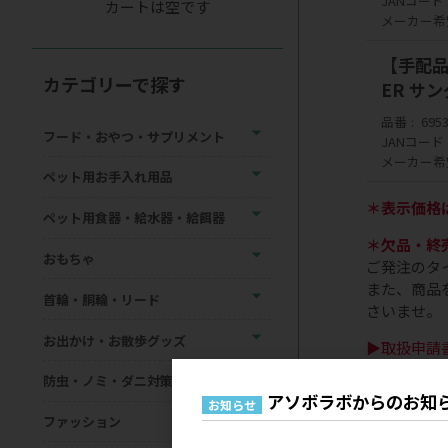
JANコード
カートは空です
メーカー希
【手配品】
カテゴリーで探す
ER サ
品番
695
フード・おやつ・サプリメント
JANコード
メーカー希
ペット用お手入れ用品
＊表示価格
ペット用食器・給水器・給餌器
＊欠品・終
おもちゃ
ご発注のタ
また、商品
首輪・胴輪・リード
さいませ。
お出かけ・お散歩グッズ
▶取扱申請
一部のメー
防虫・ノミ・ダニ対策用品
ご不明な場
アソボラボからのお知
お知らせ
ファッション
＊当サイト