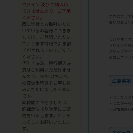
ログイン 及び ご購入は
できませんので、ご了承
はさむだけで
ください。
張りのある小
既に弊社とお取引いただ
いているお客様につきま
しては、ご登録いただい
つけやすくて
ております情報で引き継
トリミング後
ぎがされますのでご安心
クリップタイ
ください。
※ゴム付きリ
代引き決済、銀行振込決
済はご利用いただけませ
んので、NP掛け払いへ
注意事項
の変更手続きをお申し込
みいただけましたら幸い
です。
・つけたまま
本稼働につきましては、
・モニターの
詳細が決まり次第にご案
・追加生産の
内をいたします。どうぞ
よろしくお願いいたしま
す。
スペック