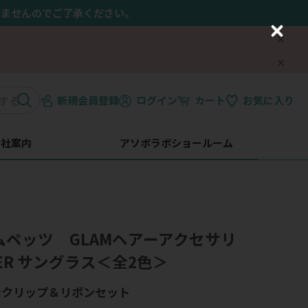
きませんのでご了承ください。
C
l
o
s
e
新規会員登録
ログイン
カート
お気に入り
会社案内
アソボラボショールーム
エムペッツ GLAMヘアーアクセサリ
BBER サングラス＜全2色＞
なクリップ＆リボンセット