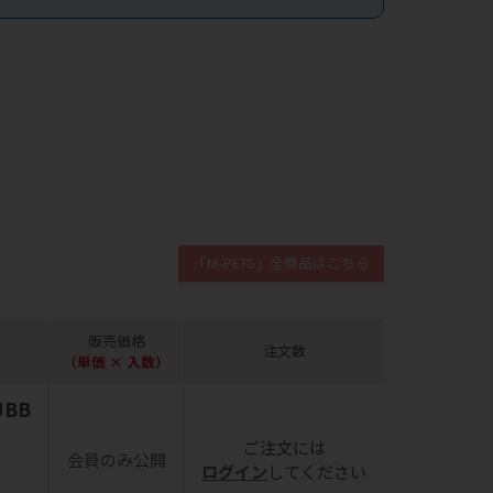
「M-PETS」全商品はこちら
販売価格
注文数
（単価 × 入数）
UBB
ご注文には
会員のみ公開
ログイン
してください