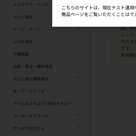
インテリア・ベッド
こちらのサイトは、現在テスト運用
商品ページをご覧いただくことはで
現在、
トイレ用品
ログイ
既に弊
ケージ・ゲート
心くだ
代引き
しつけ用品
です。
介護用品
本稼働
消臭・衛生・掃除用品
サロン向け業務用品
オーナーズグッズ
アパレルカタログ / 総合カタログ
メーカー＆ブランド
アソボラボコラム