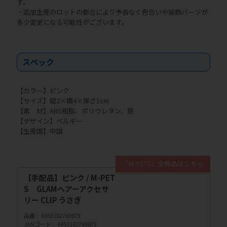
す。
・追加生産のロットの都合により予告なく色合いや装飾パーツが
多少変更になる可能性がございます。
スペック
【カラー】ピンク
【サイズ】縦2×横4×厚さ1cm
【素 材】ABS樹脂、ポリウレタン、鉄
【デザイン】ベルギー
【生産国】中国
「M-PETS」全商品はこちら
【手配品】ピンク / M-PET
S GLAMヘアーアクセサ
リー CLIP うさぎ
品番
6953182769873
JANコード
6953182769873