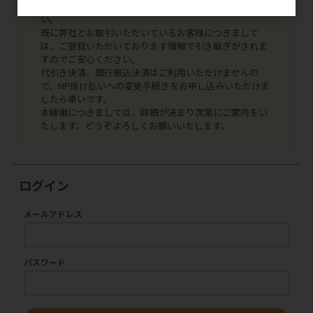
ログイン 及び ご購入はできませんので、ご了承くださ
い。
既に弊社とお取引いただいているお客様につきまして
は、ご登録いただいております情報で引き継ぎがされま
すのでご安心ください。
代引き決済、銀行振込決済はご利用いただけませんの
で、NP掛け払いへの変更手続きをお申し込みいただけま
したら幸いです。
本稼働につきましては、詳細が決まり次第にご案内をい
たします。どうぞよろしくお願いいたします。
ログイン
メールアドレス
パスワード