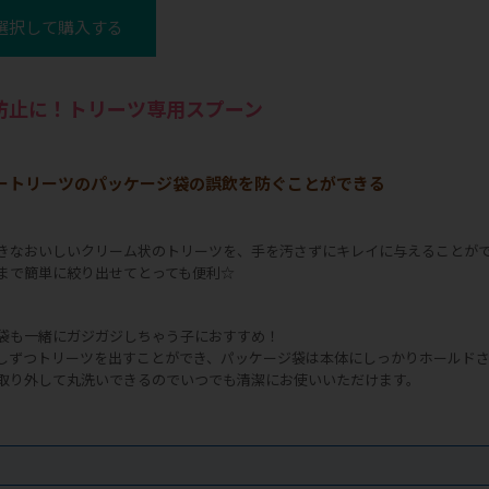
選択して購入する
防止に！トリーツ専用スプーン
ートリーツのパッケージ袋の誤飲を防ぐことができる
きなおいしいクリーム状のトリーツを、手を汚さずにキレイに与えることが
まで簡単に絞り出せてとっても便利☆
袋も一緒にガジガジしちゃう子におすすめ！
しずつトリーツを出すことができ、パッケージ袋は本体にしっかりホールド
取り外して丸洗いできるのでいつでも清潔にお使いいただけます。