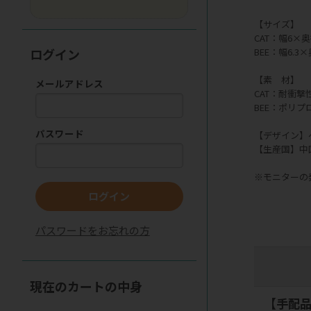
【サイズ】
CAT：幅6×奥
ログイン
BEE：幅6.3
【素 材】
メールアドレス
CAT：耐衝
BEE：ポリプ
パスワード
【デザイン】
【生産国】中
※モニターの
ログイン
パスワードをお忘れの方
現在のカートの中身
【手配品】