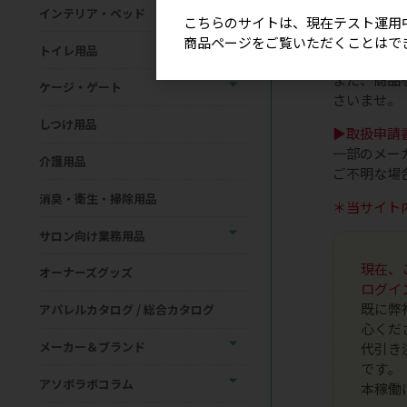
＊表示価格
インテリア・ベッド
こちらのサイトは、現在テスト運用
＊欠品・終
商品ページをご覧いただくことはで
トイレ用品
ご発注のタ
また、商品
ケージ・ゲート
さいませ。
しつけ用品
▶取扱申請
一部のメー
介護用品
ご不明な場
消臭・衛生・掃除用品
＊当サイト
サロン向け業務用品
現在、
オーナーズグッズ
ログイ
既に弊
アパレルカタログ / 総合カタログ
心くだ
メーカー＆ブランド
代引き
です。
アソボラボコラム
本稼働