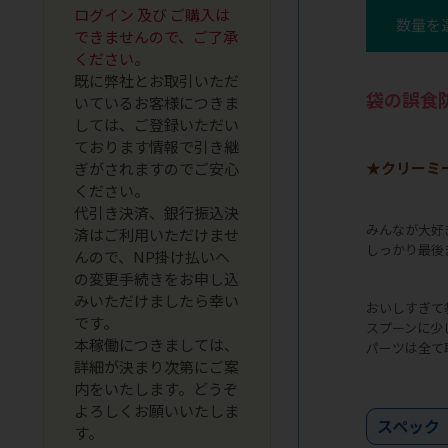
ログイン 及び ご購入は
数量を
できませんので、ご了承
ください。
既に弊社とお取引いただ
袋の誤食
いているお客様につきま
しては、ご登録いただい
ております情報で引き継
★クリーミ
ぎがされますのでご安心
ください。
代引き決済、銀行振込決
みんなが大好
済はご利用いただけませ
しっかり最後
んので、NP掛け払いへ
の変更手続きをお申し込
みいただけましたら幸い
おいしすぎて
です。
スプーンに少
本稼働につきましては、
パーツは全て
詳細が決まり次第にご案
内をいたします。どうぞ
よろしくお願いいたしま
スペック
す。