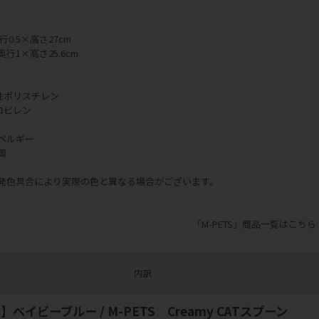
行0.5×高さ27cm
×奥行1×高さ25.6cm
撃性ポリスチレン
ロピレン
ベルギー
国
発色具合により実際の色と異なる場合がございます。
「M-PETS」商品一覧はこちら
内訳
ベイビーブルー / M-PETS Creamy CATスプーン