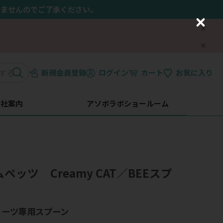
きませんのでご了承ください。
C
l
o
s
e
新規会員登録
ログイン
カート
お気に入り
会社案内
アソボラボショールーム
ムペッツ Creamy CAT／BEEスプ
リーツ専用スプーン