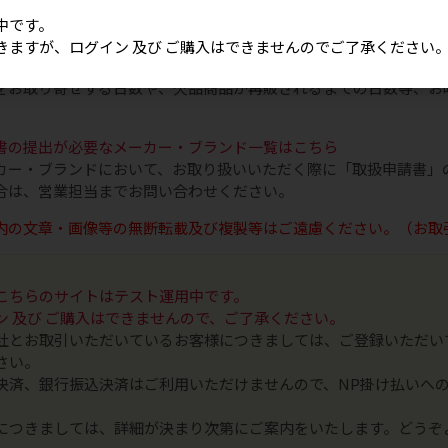
は税抜です
中です。
売について
きますが、ログイン 及び ご購入はできませんのでご了承ください
イミングによっては、ご希望の商品が欠品または終売となっている
をお取り寄せする日数や、欠品商品が再販されるまでの日数等、お
書の提出が必要なメーカー・ブランド一覧はこちら
カー・ブランドにおいて、お取り扱いいただく際に「取扱申請書」
合は、営業担当までお問い合わせください。
内の文章・画像等の無断転載及び複製等はご遠慮ください。（お取
こちらのサイトはテスト運用中です。
ン 及び ご購入はできませんので、ご了承ください。
社とお取引いただいているお客様につきましては、ご登録いただい
さい。
決済、銀行振込決済はご利用いただけませんので、NP掛け払いへ
につきましては、詳細が決まり次第にご案内をいたします。どうぞ