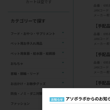
カートは空です
品番
695
JANコード
メーカー希
カテゴリーで探す
【手配品】
フード・おやつ・サプリメント
品番
695
JANコード
ペット用お手入れ用品
メーカー希
ペット用食器・給水器・給餌器
【手配品】
品番
695
おもちゃ
JANコード
メーカー希
首輪・胴輪・リード
【手配品
お出かけ・お散歩グッズ
品番
695
防虫・ノミ・ダニ対策用品
JANコード
アソボラボからのお知
お知らせ
メーカー希
ファッション