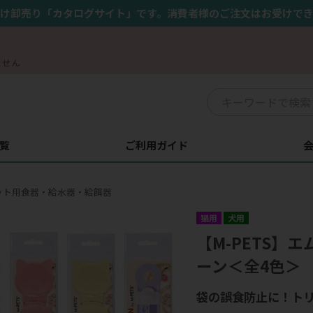
け卸売り「カタログサイト」です。消費者様のご注文はお受けで
ません
覧
ご利用ガイド
ット用食器・給水器・給餌器
猫用
犬用
【M-PETS】エ
ーン＜全4色＞
袋の誤食防止に！ト