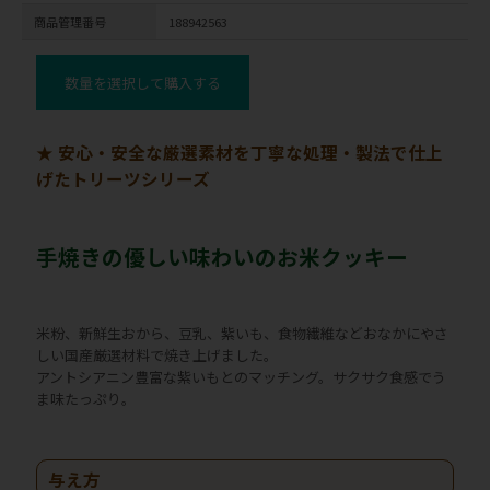
商品管理番号
188942563
数量を選択して購入する
★ 安心・安全な厳選素材を丁寧な処理・製法で仕上
げたトリーツシリーズ
手焼きの優しい味わいのお米クッキー
米粉、新鮮生おから、豆乳、紫いも、食物繊維などおなかにやさ
しい国産厳選材料で焼き上げました。
アントシアニン豊富な紫いもとのマッチング。サクサク食感でう
ま味たっぷり。
与え方