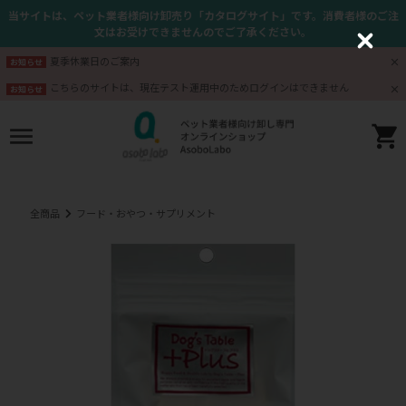
当サイトは、ペット業者様向け卸売り「カタログサイト」です。消費者様のご注
文はお受けできませんのでご了承ください。
C
l
夏季休業日のご案内
お知らせ
o
s
こちらのサイトは、現在テスト運用中のためログインはできません
お知らせ
e
全商品
フード・おやつ・サプリメント