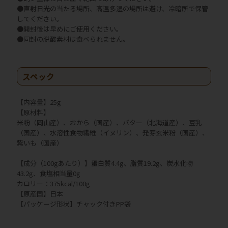
●直射日光の当たる場所、高温多湿の場所は避け、冷暗所で保管
してください。
●開封後は早めにご使用ください。
●同封の脱酸素材は食べられません。
スペック
【内容量】25g
【原材料】
米粉（岡山産）、おから（国産）、バター（北海道産）、豆乳
（国産）、水溶性食物繊維（イヌリン）、発芽玄米粉（国産）、
紫いも（国産）
【成分（100gあたり）】蛋白質4.4g、脂質19.2g、炭水化物
43.2g、食塩相当量0g
カロリー：375kcal/100g
【原産国】日本
【パッケージ形状】チャック付きPP袋