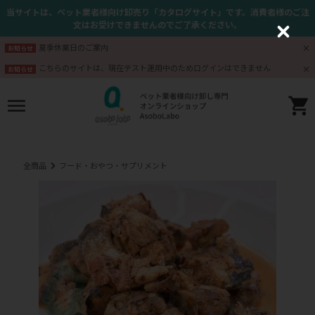
当サイトは、ペット業者様向け卸売り「カタログサイト」です。消費者様のご注
文はお受けできませんのでご了承ください。
C
l
夏季休業日のご案内
お知らせ
o
s
こちらのサイトは、現在テスト運用中のためログインはできません
お知らせ
e
全商品
フード・おやつ・サプリメント