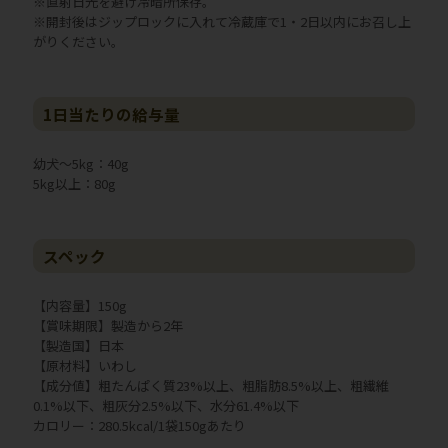
※直射日光を避け冷暗所保存。
※開封後はジップロックに入れて冷蔵庫で1・2日以内にお召し上
がりください。
1日当たりの給与量
幼犬～5kg：40g
5kg以上：80g
スペック
【内容量】150g
【賞味期限】製造から2年
【製造国】日本
【原材料】いわし
【成分値】粗たんぱく質23%以上、粗脂肪8.5%以上、粗繊維
0.1%以下、粗灰分2.5%以下、水分61.4%以下
カロリー：280.5kcal/1袋150gあたり