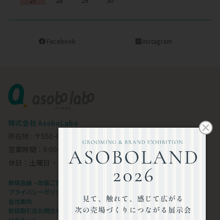
27
28
29
30
Facebook
instagram
株式会社 AsoboLabo
所在地 : 〒550-0002 大阪市西区江戸堀1-23-11 6F
営業時間：9:00～18:00
休日：土曜日・日曜日・祝日
新規店舗・改装ご支援します
プライバシーポリシー
会社案内
新規取引店お問合せフォーム
リクルート