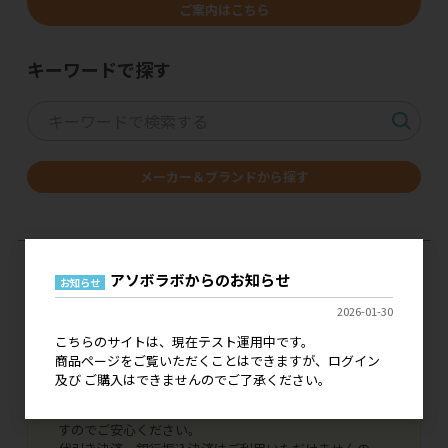
ご案内はこちら
キーワードで探す
メーカー＆ブランドから探す
アソボラボからのお知らせ
お知らせ
2026-01-30
現在、こちらのサイトはテスト運用中です。
こちらのサイトは、現在テスト運用中です。
ログイン 及び ご購入はできませんので、ご了承くださ
商品ページをご覧いただくことはできますが、ログイン
い。
及び ご購入はできませんのでご了承ください。
既に弊社とお取引いただいているお客様につきまして
は、ご登録いただいております情報で引き継ぎがされま
すのでご安心ください。