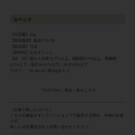
スペック
【内容量】20g
【賞味期限】製造から1年
【製造国】日本
【原材料】なまずフィレ
【成 分】粗たん白質79.7％以上、粗脂肪9.7％以上、粗繊維
0.3％以下、粗灰分4.5％以下、水分5.8％以下
カロリー：81.4kcal/1袋20gあたり
「RUITOMO」商品一覧はこちら
［お取り扱いについて］
こちらの商品をオンラインショップで販売する際は、申請が必要
です。
詳しくは営業担当までお問い合わせください。