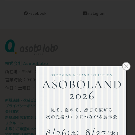
Facebook
instagram
株式会社 AsoboLabo
所在地 : 〒550-0002 大阪市西区江戸堀1-23-11 6F
営業時間：9:00～18:00
休日：土曜日・日曜日・祝日
新規店舗・改装ご支援します
プライバシーポリシー
会社案内
新規取引店お問合せフォーム
リクルート
お取引ご希望のメーカー様
特定商取引法に基づく表記