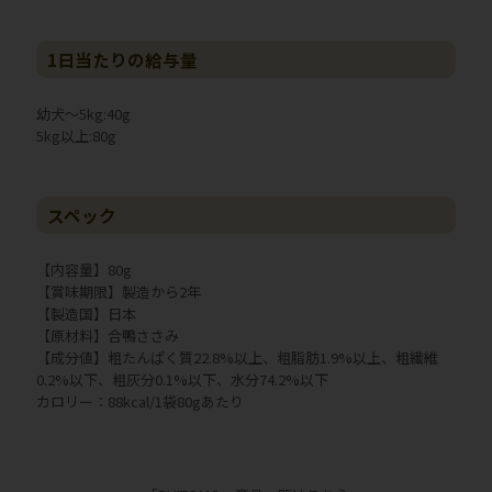
1日当たりの給与量
幼犬～5kg:40g
5kg以上:80g
スペック
【内容量】80g
【賞味期限】製造から2年
【製造国】日本
【原材料】合鴨ささみ
【成分値】粗たんぱく質22.8%以上、粗脂肪1.9%以上、粗繊維
0.2%以下、粗灰分0.1%以下、水分74.2%以下
カロリー：88kcal/1袋80gあたり