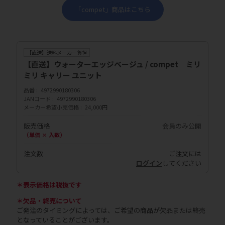
「compet」商品はこちら
【直送】送料メーカー負担
【直送】ウォーターエッジベージュ / compet ミリ
ミリ キャリー ユニット
品番
4972990180306
JANコード
4972990180306
メーカー希望小売価格
24,000円
販売価格
会員のみ公開
（単価 × 入数）
注文数
ご注文には
ログイン
してください
＊表示価格は税抜です
＊欠品・終売について
ご発注のタイミングによっては、ご希望の商品が欠品または終売
となっていることがございます。