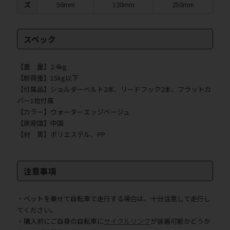
ズ
56mm
120mm
250mm
スペック
【重 量】2.4kg
【耐荷重】15kg以下
【付属品】ショルダーベルト2本、リードフック2本、フラットカ
バー1枚付属
【カラー】ウォーターエッジベージュ
【原産国】中国
【材 質】ポリエステル、PP
注意事項
・ペットを乗せて自転車で走行する場合は、十分注意して走行し
てください。
・購入前にご自身の自転車に
サイクルリンク
が装着可能かどうか