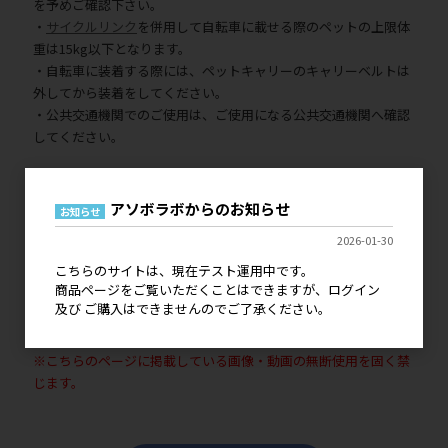
を予めご確認下さい。
・
サイクルリンク
を併用して自転車に載せる際のペットの上限体
重は15kg以下となります。
・自転車に装着する際には、ペットキャリーのキャリーベルトは
外してから装着をしてください。
・公共交通機関でのご使用は、ご使用になる公共交通機関へ確認
してください。
ご確認ください
アソボラボからのお知らせ
お知らせ
2026-01-30
［お取り扱いについて］
こちらのサイトは、現在テスト運用中です。
こちらの商品をオンラインショップで販売する際は、申請が必要
商品ページをご覧いただくことはできますが、ログイン
です。
及び ご購入はできませんのでご了承ください。
※こちらのページに掲載している画像・動画の無断使用を固く禁
じます。