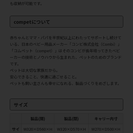
も収納が可能です。
competについて
赤ちゃんとママ・パパを半世紀以上にわたってサポートし続けて
いる、日本のベビー用品メーカー「コンビ株式会社（Combi）」
「コムペット（compet）」はそのコンビが長年培ってきたベビ
ーカーの技術とノウハウから生まれた、ペットのためのブランド
です。
ペットは大切な家族だから。
安心できること、快適に過ごせること。
ペットも飼い主さんも幸せになれる、製品づくりをめざします。
サイズ
製品(開)
製品(閉)
キャリー内寸
サイ
W320×D560×H
W320×D570×H
W270×D500×H