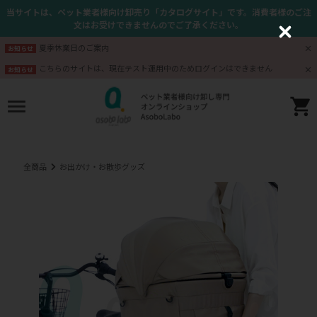
当サイトは、ペット業者様向け卸売り「カタログサイト」です。消費者様のご注
文はお受けできませんのでご了承ください。
C
l
夏季休業日のご案内
お知らせ
o
s
こちらのサイトは、現在テスト運用中のためログインはできません
お知らせ
e
全商品
お出かけ・お散歩グッズ