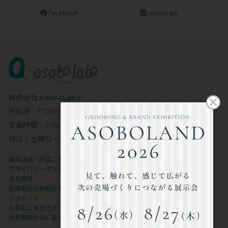
Facebook
instagram
株式会社 AsoboLabo
所在地 : 〒550-0002 大阪市西区江戸堀1-23-11 6F
営業時間：9:00～18:00
休日：土曜日・日曜日・祝日
新規店舗・改装ご支援します
プライバシーポリシー
会社案内
新規取引店お問合せフォーム
リクルート
お取引ご希望のメーカー様
特定商取引法に基づく表記