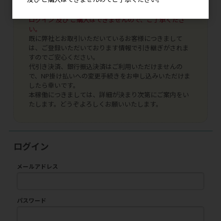
現在、こちらのサイトはテスト運用中です。
ログイン 及び ご購入はできませんので、ご了承くださ
い。
既に弊社とお取引いただいているお客様につきまして
は、ご登録いただいております情報で引き継ぎがされま
すのでご安心ください。
代引き決済、銀行振込決済はご利用いただけませんの
で、NP掛け払いへの変更手続きをお申し込みいただけま
したら幸いです。
本稼働につきましては、詳細が決まり次第にご案内をい
たします。どうぞよろしくお願いいたします。
ログイン
メールアドレス
パスワード