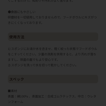
くこするだけで、ぬめりや汚れがよく落ちます。
●食器にもやさしい
研磨材を一切使用しておりませんので、フードボウルにキズがつ
きにくくなっております。
使用方法
1) スポンジにお湯か水を含ませ、軽く絞った状態でフードボウル
をこすってください。少量の洗剤を併用すると、より汚れが落ち
ますし、除菌の面でもより安心です。
2) スポンジを洗って水を切って乾かしてください。
スペック
■素材
表面：綿100% 、表面加工：合成ゴムラテックス、中芯：ウレタ
ンフォーム