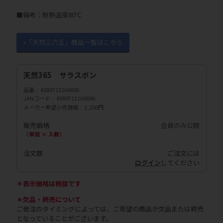
■備考：耐熱温度80℃
»「天然三六五」商品一覧はこちら
天然365 サラスポン
品番
4589712104696
JANコード
4589712104696
メーカー希望小売価格
1,200円
販売価格
会員のみ公開
（単価 × 入数）
注文数
ご注文には
ログイン
してください
＊表示価格は税抜です
＊欠品・終売について
ご発注のタイミングによっては、ご希望の商品が欠品または終売
となっていることがございます。