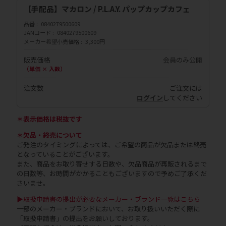
【手配品】マカロン / P.L.A.Y. パップカップカフェ
品番
0840279500609
JANコード
0840279500609
メーカー希望小売価格
3,300円
販売価格
会員のみ公開
（単価 × 入数）
注文数
ご注文には
ログイン
してください
＊表示価格は税抜です
＊欠品・終売について
ご発注のタイミングによっては、ご希望の商品が欠品または終売
となっていることがございます。
また、商品をお取り寄せする日数や、欠品商品が再販されるまで
の日数等、お時間がかかることもございますので予めご了承くだ
さいませ。
▶取扱申請書の提出が必要なメーカー・ブランド一覧はこちら
一部のメーカー・ブランドにおいて、お取り扱いいただく際に
「取扱申請書」の提出をお願いしております。