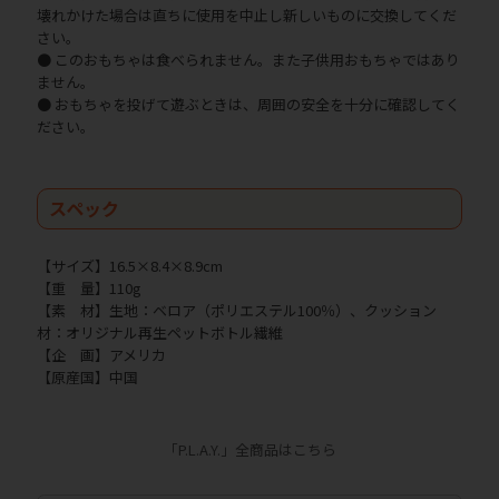
壊れかけた場合は直ちに使用を中止し新しいものに交換してくだ
さい。
● このおもちゃは食べられません。また子供用おもちゃではあり
ません。
● おもちゃを投げて遊ぶときは、周囲の安全を十分に確認してく
ださい。
スペック
【サイズ】16.5×8.4×8.9cm
【重 量】110g
【素 材】生地：ベロア（ポリエステル100％）、クッション
材：オリジナル再生ペットボトル繊維
【企 画】アメリカ
【原産国】中国
「P.L.A.Y.」全商品はこちら