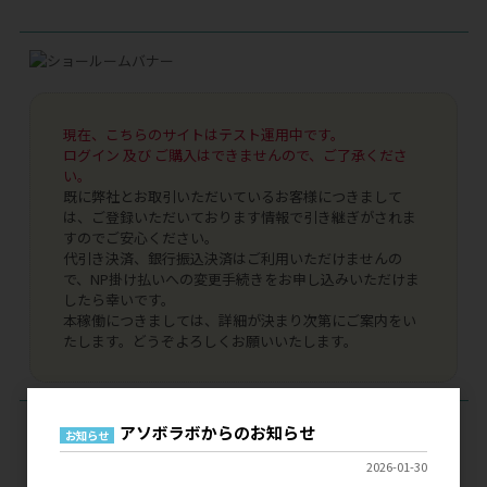
現在、こちらのサイトはテスト運用中です。
ログイン 及び ご購入はできませんので、ご了承くださ
い。
既に弊社とお取引いただいているお客様につきまして
は、ご登録いただいております情報で引き継ぎがされま
すのでご安心ください。
代引き決済、銀行振込決済はご利用いただけませんの
で、NP掛け払いへの変更手続きをお申し込みいただけま
したら幸いです。
本稼働につきましては、詳細が決まり次第にご案内をい
たします。どうぞよろしくお願いいたします。
ログイン
アソボラボからのお知らせ
お知らせ
2026-01-30
メールアドレス