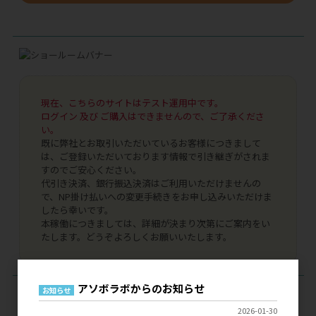
現在、こちらのサイトはテスト運用中です。
ログイン 及び ご購入はできませんので、ご了承くださ
い。
既に弊社とお取引いただいているお客様につきまして
は、ご登録いただいております情報で引き継ぎがされま
すのでご安心ください。
代引き決済、銀行振込決済はご利用いただけませんの
で、NP掛け払いへの変更手続きをお申し込みいただけま
したら幸いです。
本稼働につきましては、詳細が決まり次第にご案内をい
たします。どうぞよろしくお願いいたします。
アソボラボからのお知らせ
お知らせ
ログイン
2026-01-30