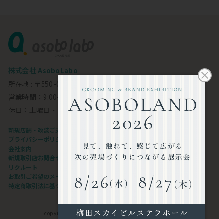
株式会社 AsoboLabo
所在地 : 〒550-0002 大阪市西区江戸堀1-23-11 6F
営業時間：9:00～18:00
休日：土曜日・日曜日・祝日
新規店舗・改装ご支援します
プライバシーポリシー
会社案内
新規取引店お問合せフォーム
リクルート
お取引ご希望のメーカー様
特定商取引法に基づく表記
copyright©AsoboLabo co.,ltd. All Rights Reserved.