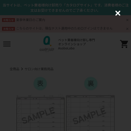
当サイトは、ペット業者様向け卸売り「カタログサイト」です。消費者様のご注
文はお受けできませんのでご了承ください。
C
l
夏季休業日のご案内
お知らせ
o
s
こちらのサイトは、現在テスト運用中のためログインはできません
お知らせ
e
全商品
サロン向け業務用品