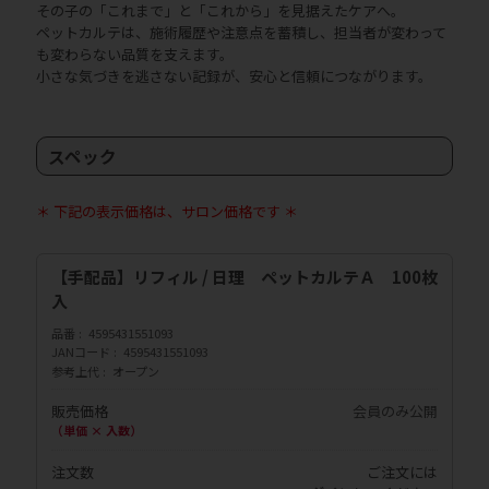
その子の「これまで」と「これから」を見据えたケアへ。
ペットカルテは、施術履歴や注意点を蓄積し、担当者が変わって
も変わらない品質を支えます。
小さな気づきを逃さない記録が、安心と信頼につながります。
スペック
＊ 下記の表示価格は、サロン価格です ＊
【手配品】リフィル / 日理 ペットカルテＡ 100枚
入
品番
4595431551093
JANコード
4595431551093
参考上代
オープン
販売価格
会員のみ公開
（単価 × 入数）
注文数
ご注文には