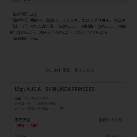
【内容量】15g
【原材料】地膚子、金銀花、ハトムギ、エビスグサ種子、蒲公英
【成 分】粗たんぱく質：16.8%以上、粗脂肪：7.6%以上、粗繊
維：9.8%以下、粗灰分：4.6%以下、水分：10.7%以下
【原産国】日本
【ALICIA】商品一覧はこちら
15g / ALICIA SKIN LIKE A PRINCESS
品番
4595057736034
JANコード
4595057736034
メーカー希望小売価格
3,200円
販売価格
会員のみ公開
（単価 × 入数）
注文数
ご注文には