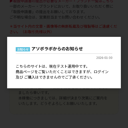
▶取扱申請書の提出が必要なメーカー・ブランド一覧はこちら
一部のメーカー・ブランドにおいて、お取り扱いいただく際に
「取扱申請書」の提出をお願いしております。
ご不明な場合は、営業担当までお問い合わせください。
＊当サイト内の文章・画像等の無断転載及び複製等はご遠慮くだ
さい。（お取引先様以外）
アソボラボからのお知らせ
現在、こちらのサイトはテスト運用中です。
お知らせ
ログイン 及び ご購入はできませんので、ご了承くださ
2026-01-30
い。
既に弊社とお取引いただいているお客様につきまして
こちらのサイトは、現在テスト運用中です。
は、ご登録いただいております情報で引き継ぎがされ
商品ページをご覧いただくことはできますが、ログイン
ますのでご安心ください。
及び ご購入はできませんのでご了承ください。
代引き決済、銀行振込決済はご利用いただけませんの
で、NP掛け払いへの変更手続きをお申し込みいただけ
ましたら幸いです。
本稼働につきましては、詳細が決まり次第にご案内を
いたします。どうぞよろしくお願いいたします。