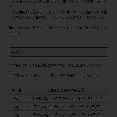
◎皮膚まわりの状態が気になり、日常的なケアを意識したいと
き
◎食事内容を見直し、内側からの栄養バランスを整えたい場合
◎季節の変わり目など、コンディション管理を心がけたいとき
粉末状のため、ドライフードやウェットフードに混ぜて与えてく
ださい。
与え方
体重3kgに対して１回約0.25を基準として1日2回与えてくださ
い。
（1回あたり、付属スプーン軽く1杯を目安にしてください）
体 重
1日あたりの給与量目安
3kg
1回約0.25g（付属スプーン軽く1杯）を1日2回
6kg
1回約0.5g（付属スプーン軽く2杯）を1日2回
9kg
1回約0.75g（付属スプーン軽く3杯）を1日2回