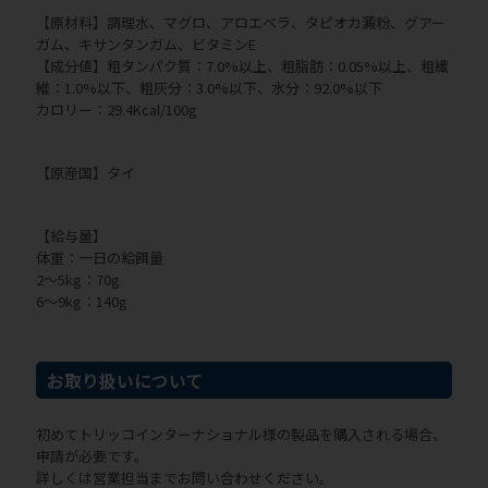
【原材料】調理水、マグロ、アロエベラ、タピオカ澱粉、グアー
ガム、キサンタンガム、ビタミンE
【成分値】粗タンパク質：7.0%以上、粗脂肪：0.05%以上、粗繊
維：1.0%以下、粗灰分：3.0%以下、水分：92.0%以下
カロリー：29.4Kcal/100g
【原産国】タイ
【給与量】
体重：一日の給餌量
2～5kg：70g
6～9kg：140g
お取り扱いについて
初めてトリッコインターナショナル様の製品を購入される場合、
申請が必要です。
詳しくは営業担当までお問い合わせください。