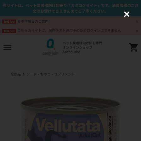
当サイトは、ペット業者様向け卸売り「カタログサイト」です。消費者様のご注
文はお受けできませんのでご了承ください。
C
l
夏季休業日のご案内
お知らせ
o
s
こちらのサイトは、現在テスト運用中のためログインはできません
お知らせ
e
全商品
フード・おやつ・サプリメント