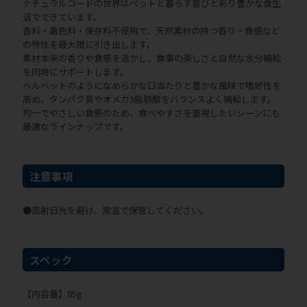
ナチュラルコードの世界はペットと暮らす喜びと彩り豊かな食生
活でできています。
香料・着色料・保存料不使用で、天然素材の持つ香り・食感など
の特性を最大限に引き出します。
素材本来の香りや食感を活かし、食事の楽しさと自然な水分補給
を同時にサポートします。
ベルベットのようになめらかな口当たりと豊かな風味で嗜好性を
高め、タンパク質やオメガ3脂肪酸をバランスよく補給します。
均一でやさしい食感のため、食べやすさを重視したいシーンにも
最適なラインナップです。
注意事項
●直射日光を避け、常温で保管してください。
スペック
【内容量】85g