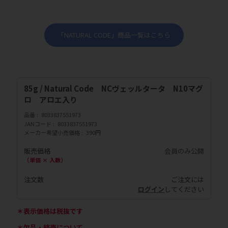
「NATURAL CODE」商品一覧はこちら
85g / Natural Code NCヴェッルタータ N10マグ
ロ アロエ入り
品番
8033837551973
JANコード
8033837551973
メーカー希望小売価格
390円
販売価格
会員のみ公開
（単価 × 入数）
注文数
ご注文には
ログイン
してください
＊表示価格は税抜です
＊欠品・終売について