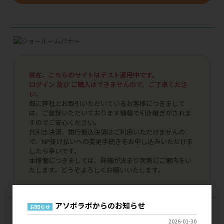
現在、こちらのサイトはテスト運用中です。
ログイン 及び ご購入はできませんので、ご了承くださ
い。
既に弊社とお取引いただいているお客様につきまして
は、ご登録いただいております情報で引き継ぎがされま
すのでご安心ください。
代引き決済、銀行振込決済はご利用いただけませんの
で、NP掛け払いへの変更手続きをお申し込みいただけま
したら幸いです。
本稼働につきましては、詳細が決まり次第にご案内をい
たします。どうぞよろしくお願いいたします。
アソボラボからのお知らせ
お知らせ
ログイン
2026-01-30