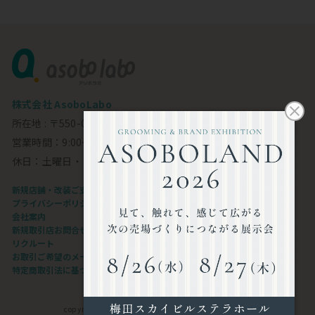
株式会社 AsoboLabo
所在地 : 〒550-0002 大阪市西区江戸堀1-23-11 6F
営業時間：9:00～18:00
休日：土曜日・日曜日・祝日
新規店舗・改装ご支援します
プライバシーポリシー
会社案内
新規取引店お問合せフォーム
リクルート
お取引ご希望のメーカー様
特定商取引法に基づく表記
copyright©AsoboLabo co.,ltd. All Rights Reserved.