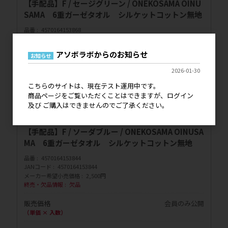
【手配品】F / セージグリーン / ONEKOSAMA OINU
SAMA 6重ガーゼタオル シルケットコットン無地
品番
4570164153868
JANコード
4570164153868
メーカー希望小売価格
2,500円
アソボラボからのお知らせ
お知らせ
販売価格
会員のみ公開
2026-01-30
（単価 × 入数）
こちらのサイトは、現在テスト運用中です。
注文数
ご注文には
商品ページをご覧いただくことはできますが、ログイン
ログイン
してください
及び ご購入はできませんのでご了承ください。
【手配品】F / ソーダブルー / ONEKOSAMA OINUSA
MA 6重ガーゼタオル シルケットコットン無地
品番
4570164153844
JANコード
4570164153844
メーカー希望小売価格
2,500円
終売・欠品情報
欠品
販売価格
会員のみ公開
（単価 × 入数）