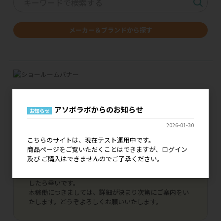
メーカー＆ブランドから探す
現在、こちらのサイトはテスト運用中です。
アソボラボからのお知らせ
お知らせ
ログイン 及び ご購入はできませんので、ご了承くださ
2026-01-30
い。
既に弊社とお取引いただいているお客様につきまして
こちらのサイトは、現在テスト運用中です。
は、ご登録いただいております情報で引き継ぎがされま
商品ページをご覧いただくことはできますが、ログイン
すのでご安心ください。
及び ご購入はできませんのでご了承ください。
代引き決済、銀行振込決済はご利用いただけませんの
で、NP掛け払いへの変更手続きをお申し込みいただけま
したら幸いです。
本稼働につきましては、詳細が決まり次第にご案内をい
たします。どうぞよろしくお願いいたします。