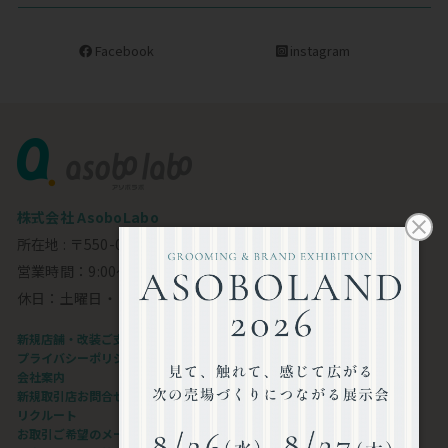
Facebook
instagram
株式会社 AsoboLabo
所在地 : 〒550-0002 大阪市西区江戸堀1-23-11 6F
営業時間：9:00～18:00
休日：土曜日・日曜日・祝日
新規店舗・改装ご支援します
プライバシーポリシー
会社案内
新規取引店お問合せフォーム
リクルート
お取引ご希望のメーカー様