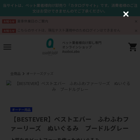
当サイトは、ペット業者様向け卸売り「カタログサイト」です。消費者様のご注
文はお受けできませんのでご了承ください。
C
l
夏季休業日のご案内
お知らせ
o
s
こちらのサイトは、現在テスト運用中のためログインはできません
お知らせ
e
全商品
オーナーズグッズ
オーナー用品
【BESTEVER】ベストエバー ふわふわフ
ァーリーズ ぬいぐるみ プードルグレー
上質なラビットファーを使ったぬいぐるみ。