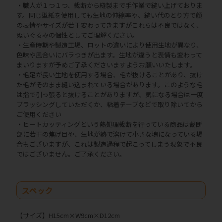
・職人が１つ１つ、裁断から縫製まで手作業で縫い上げておりま
す。同じ型紙を使用しても生地の伸縮率や、縫い代のとり方で顔
の表情やサイズが若干変わってきますがこれらは不良ではなく、
ぬいぐるみの個性としてご理解ください。
・生産時期や製造工場、ロットの違いにより使用生地が異なり、
色味や風合いにバラつきが出ます。生地が違うと表情も変わって
まいりますが予めご了承くださいますようお願いいたします。
・毛足が長い生地を使用する場合、毛が抜けることがあり、抜け
た毛がそのまま縫い込まれている場合があります。このような毛
は指で引っ張ると抜けることがありますが、気になる場合は一度
ブラッシングしていただくか、粘着テープなどで取り除いてから
ご使用ください
・ヒートカッティングという熱処理裁断を行っている商品は裁断
部に若干の焦げ目や、生地が熱で溶けて小さな塊になっている場
合もございますが、これは製造過程で起こってしまう現象で不良
ではございません。ご了承ください。
スペック
【サイズ】H15cm×W9cm×D12cm