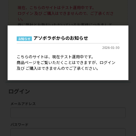
現在、こちらのサイトはテスト運用中です。
ログイン 及び ご購入はできませんので、ご了承くださ
い。
既に弊社とお取引いただいているお客様につきまして
は、ご登録いただいております情報で引き継ぎがされま
すのでご安心ください。
アソボラボからのお知らせ
お知らせ
代引き決済、銀行振込決済はご利用いただけませんの
2026-01-30
で、NP掛け払いへの変更手続きをお申し込みいただけま
したら幸いです。
こちらのサイトは、現在テスト運用中です。
本稼働につきましては、詳細が決まり次第にご案内をい
商品ページをご覧いただくことはできますが、ログイン
たします。どうぞよろしくお願いいたします。
及び ご購入はできませんのでご了承ください。
ログイン
メールアドレス
パスワード