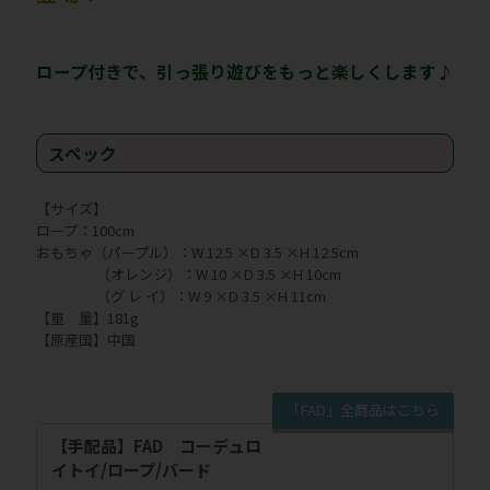
ロープ付きで、引っ張り遊びをもっと楽しくします♪
スペック
【サイズ】
ロープ：100cm
おもちゃ（パープル）：W 12.5 ×D 3.5 ×H 12.5cm
（オレンジ）：W 10 ×D 3.5 ×H 10cm
（グ レ イ）：W 9 ×D 3.5 ×H 11cm
【重 量】181g
【原産国】中国
「FAD」全商品はこちら
【手配品】FAD コーデュロ
イトイ/ロープ/バード