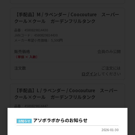
【手配品】M / ラベンダー / Coocouture スーパー
クール×クール ガーデンフリルタンク
品番
4580829814430
JANコード
4580829814430
メーカー希望小売価格
5,500円
販売価格
会員のみ公開
（単価 × 入数）
注文数
ご注文には
ログイン
してください
【手配品】L / ラベンダー / Coocouture スーパー
クール×クール ガーデンフリルタンク
品番
4580829814447
JANコード
4580829814447
メーカー希望小売価格
5,500円
アソボラボからのお知らせ
お知らせ
販売価格
会員のみ公開
2026-01-30
（単価 × 入数）