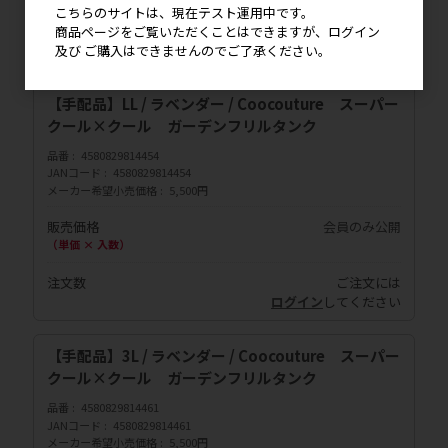
こちらのサイトは、現在テスト運用中です。
注文数
ご注文には
商品ページをご覧いただくことはできますが、ログイン
ログイン
してください
及び ご購入はできませんのでご了承ください。
【手配品】LL / ラベンダー / Coocouture スーパー
クール×クール ガーデンフリルタンク
品番
4580829814454
JANコード
4580829814454
メーカー希望小売価格
5,500円
販売価格
会員のみ公開
（単価 × 入数）
注文数
ご注文には
ログイン
してください
【手配品】3L / ラベンダー / Coocouture スーパー
クール×クール ガーデンフリルタンク
品番
4580829814461
JANコード
4580829814461
メーカー希望小売価格
5,500円