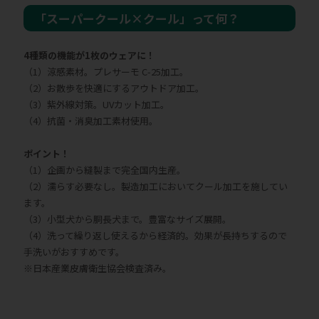
「スーパークール×クール」って何？
4種類の機能が1枚のウェアに！
（1）涼感素材。プレサーモ C-25加工。
（2）お散歩を快適にするアウトドア加工。
（3）紫外線対策。UVカット加工。
（4）抗菌・消臭加工素材使用。
ポイント！
（1）企画から縫製まで完全国内生産。
（2）濡らす必要なし。製造加工においてクール加工を施してい
ます。
（3）小型犬から胴長犬まで。豊富なサイズ展開。
（4）洗って繰り返し使えるから経済的。効果が長持ちするので
手洗いがおすすめです。
※日本産業皮膚衛生協会検査済み。