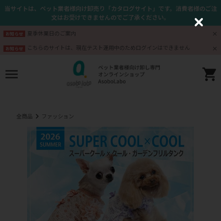
当サイトは、ペット業者様向け卸売り「カタログサイト」です。消費者様のご注
文はお受けできませんのでご了承ください。
C
l
夏季休業日のご案内
お知らせ
o
s
こちらのサイトは、現在テスト運用中のためログインはできません
お知らせ
e
全商品
ファッション