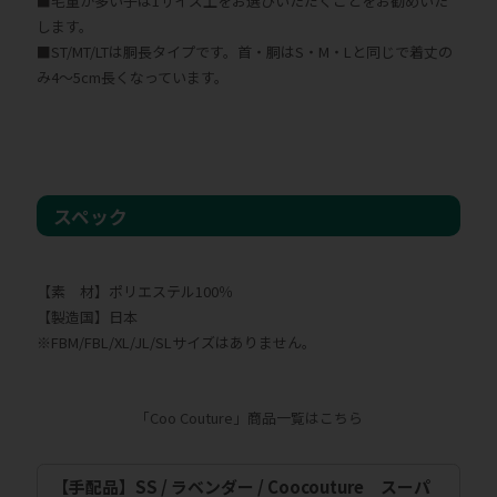
■毛量が多い子は1サイズ上をお選びいただくことをお勧めいた
します。
■ST/MT/LTは胴長タイプです。首・胴はS・M・Lと同じで着丈の
み4～5cm長くなっています。
スペック
【素 材】ポリエステル100％
【製造国】日本
※FBM/FBL/XL/JL/SLサイズはありません。
「Coo Couture」商品一覧はこちら
【手配品】SS / ラベンダー / Coocouture スーパ