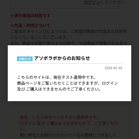
ログイン
してください
＊表示価格は税抜です
＊欠品・終売について
ご発注のタイミングによっては、ご希望の商品が欠品または終売
となっていることがございます。
また、商品をお取り寄せする日数や、欠品商品が再販されるまで
の日数等、お時間がかかることもございますので予めご了承くだ
さいませ。
アソボラボからのお知らせ
お知らせ
▶取扱申請書の提出が必要なメーカー・ブランド一覧はこちら
2026-01-30
一部のメーカー・ブランドにおいて、お取り扱いいただく際に
「取扱申請書」の提出をお願いしております。
こちらのサイトは、現在テスト運用中です。
ご不明な場合は、営業担当までお問い合わせください。
商品ページをご覧いただくことはできますが、ログイン
及び ご購入はできませんのでご了承ください。
＊当サイト内の文章・画像等の無断転載及び複製等はご遠慮くだ
さい。（お取引先様以外）
現在、こちらのサイトはテスト運用中です。
ログイン 及び ご購入はできませんので、ご了承くださ
い。
既に弊社とお取引いただいているお客様につきまして