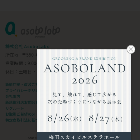
株式会社 AsoboLabo
所在地 : 〒550-0002 大阪市西区江戸堀1-23-11 6F
営業時間：9:00～18:00
休日：土曜日・日曜日・祝日
新規店舗・改装ご支援します
プライバシーポリシー
会社案内
新規取引店お問合せフォーム
リクルート
お取引ご希望のメーカー様
特定商取引法に基づく表記
copyright©AsoboLabo co.,ltd. All Rights Reserved.