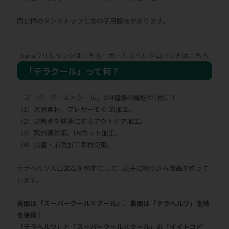
同じ柄のタンクトップと女の子用腹巻があります。
hanaフリルタンクはこちら
ガールズベルクロバンドはこちら
「テラクール」って何？
「スーパークール×クール」の4種類の機能が1枚に！
（1）涼感素材。プレサーモ C-25加工。
（2）お散歩を快適にするアウトドア加工。
（3）紫外線対策。UVカット加工。
（4）抗菌・消臭加工素材使用。
テラヘルツ人口鉱石を粉末にして、原子に練り込み商品を作って
います。
表面は「スーパークール×クール」、裏面は「テラヘルツ」生地
を使用！
「テラヘルツ」と「スーパークール×クール」の「イイトコど