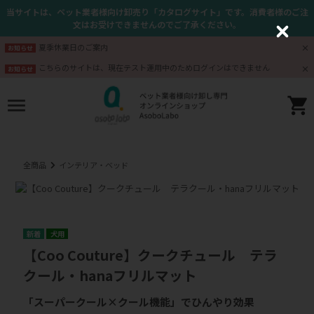
当サイトは、ペット業者様向け卸売り「カタログサイト」です。消費者様のご注
文はお受けできませんのでご了承ください。
C
l
夏季休業日のご案内
お知らせ
o
s
こちらのサイトは、現在テスト運用中のためログインはできません
お知らせ
e
全商品
インテリア・ベッド
犬用
【Coo Couture】クークチュール テラ
クール・hanaフリルマット
「スーパークール×クール機能」でひんやり効果