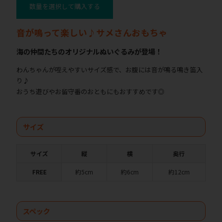
数量を選択して購入する
音が鳴って楽しい♪サメさんおもちゃ
海の仲間たちのオリジナルぬいぐるみが登場！
わんちゃんが咥えやすいサイズ感で、お腹には音が鳴る鳴き笛入
り♪
おうち遊びやお留守番のおともにもおすすめです◎
サイズ
サイズ
縦
横
奥行
FREE
約5cm
約6cm
約12cm
スペック