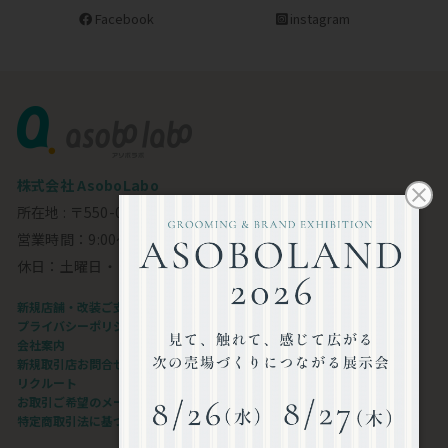
Facebook
instagram
株式会社 AsoboLabo
所在地 : 〒550-0002 大阪市西区江戸堀1-23-11 6F
営業時間：9:00～18:00
休日：土曜日・日曜日・祝日
新規店舗・改装ご支援します
プライバシーポリシー
会社案内
新規取引店お問合せフォーム
リクルート
お取引ご希望のメーカー様
特定商取引法に基づく表記