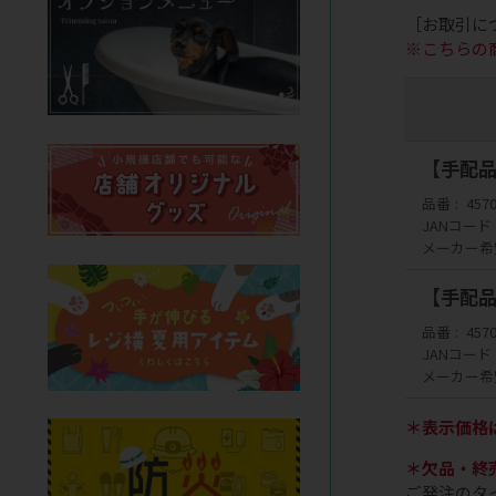
［お取引に
※こちらの
【手配品】
品番
457
JANコード
メーカー希
【手配品】
品番
457
JANコード
メーカー希
＊表示価格
＊欠品・終
ご発注のタ