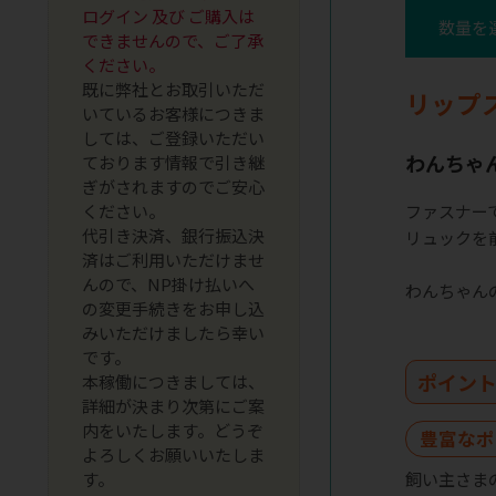
ログイン 及び ご購入は
数量を
できませんので、ご了承
ください。
既に弊社とお取引いただ
リップ
いているお客様につきま
しては、ご登録いただい
わんちゃ
ております情報で引き継
ぎがされますのでご安心
ください。
ファスナー
代引き決済、銀行振込決
リュックを
済はご利用いただけませ
んので、NP掛け払いへ
わんちゃん
の変更手続きをお申し込
みいただけましたら幸い
です。
ポイン
本稼働につきましては、
詳細が決まり次第にご案
内をいたします。どうぞ
豊富なポ
よろしくお願いいたしま
す。
飼い主さま