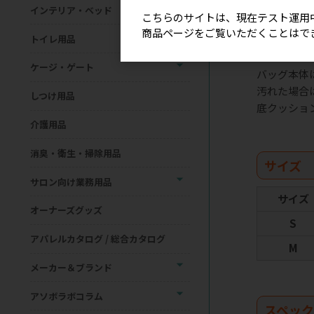
インテリア・ベッド
こちらのサイトは、現在テスト運用
商品ページをご覧いただくことはで
洗濯方
トイレ用品
ケージ・ゲート
バッグ本体
汚れた場合
しつけ用品
底クッショ
介護用品
消臭・衛生・掃除用品
サイズ
サロン向け業務用品
サイズ
オーナーズグッズ
S
アパレルカタログ / 総合カタログ
M
メーカー＆ブランド
アソボラボコラム
スペッ