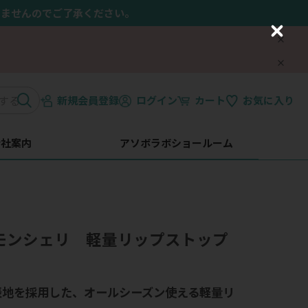
きませんのでご了承ください。
C
l
o
s
e
新規会員登録
ログイン
カート
お気に入り
会社案内
アソボラボショールーム
i】モンシェリ 軽量リップストップ
表地を採用した、オールシーズン使える軽量リ