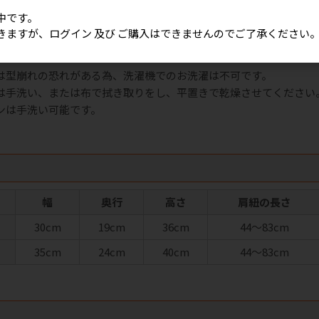
中です。
きますが、ログイン 及び ご購入はできませんのでご了承ください
法について
は型崩れの恐れがある為、洗濯機でのお洗濯は不可です。
は手洗い、または布で拭き取りをし、平置きで乾燥させてください
ンは手洗い可能です。
幅
奥行
高さ
肩紐の長さ
30cm
19cm
36cm
44～83cm
35cm
24cm
40cm
44～83cm
ク