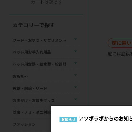
カートは空です
カテゴリーで探す
フード・おやつ・サプリメント
床に置い
ペット用お手入れ用品
底には底鋲
ペット用食器・給水器・給餌器
おもちゃ
首輪・胴輪・リード
お出かけ・お散歩グッズ
防虫・ノミ・ダニ対策用品
アソボラボからのお知
お知らせ
ファッション