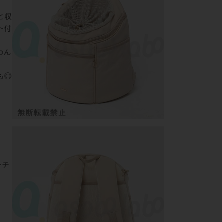
と収
ト付
わん
も◎
ーチ