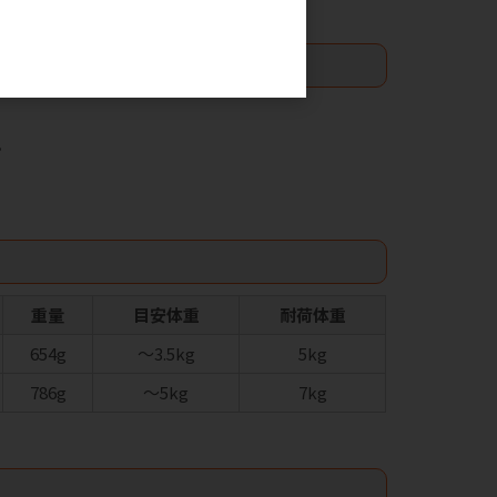
。
。
重量
目安体重
耐荷体重
654g
～3.5kg
5kg
786g
～5kg
7kg