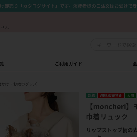
け卸売り「カタログサイト」です。消費者様のご注文はお受けで
ません
覧
ご利用ガイド
出かけ・お散歩グッズ
WEB販売禁止
犬用
【moncher
巾着リュック
リップストップ柄の