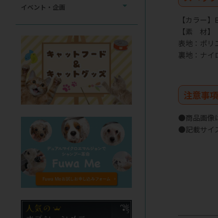
イベント・企画
【カラー】B
【素 材】
表地：ポリエ
裏地：ナイロ
注意事
●商品画像
●記載サイ