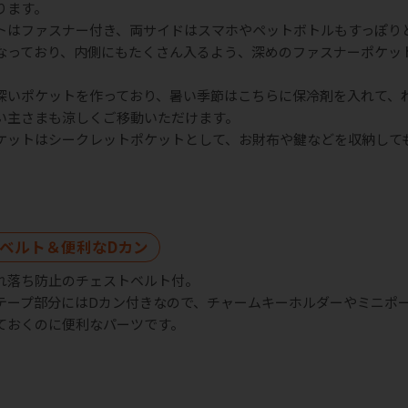
ります。
トはファスナー付き、両サイドはスマホやペットボトルもすっぽり
なっており、内側にもたくさん入るよう、深めのファスナーポケッ
深いポケットを作っており、暑い季節はこちらに保冷剤を入れて、
い主さまも涼しくご移動いただけます。
ケットはシークレットポケットとして、お財布や鍵などを収納して
ベルト＆便利なDカン
れ落ち防止のチェストベルト付。
テープ部分にはDカン付きなので、チャームキーホルダーやミニポ
ておくのに便利なパーツです。