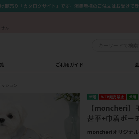
け卸売り「カタログサイト」です。消費者様のご注文はお受けで
ません
覧
ご利用ガイド
ァッション
WEB販売禁止
犬用
【moncher
甚平+巾着ポー
moncheriオリジ