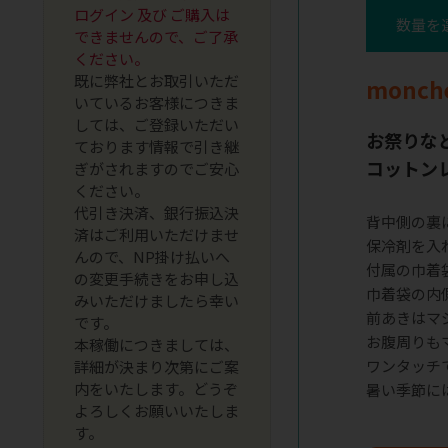
ログイン 及び ご購入は
数量を
できませんので、ご了承
ください。
既に弊社とお取引いただ
monc
いているお客様につきま
しては、ご登録いただい
お祭りな
ております情報で引き継
コットン
ぎがされますのでご安心
ください。
代引き決済、銀行振込決
背中側の裏
済はご利用いただけませ
保冷剤を入
んので、NP掛け払いへ
付属の巾着
の変更手続きをお申し込
巾着袋の内
みいただけましたら幸い
前あきはマ
です。
お腹周りも
本稼働につきましては、
ワンタッチ
詳細が決まり次第にご案
内をいたします。どうぞ
暑い季節に
よろしくお願いいたしま
す。