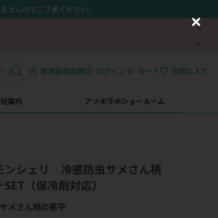
きませんのでご了承ください。
C
l
o
s
e
新規会員登録
ログイン
カート
お気に入り
会社案内
アソボラボショールーム
i】モンシェリ 冷感防虫サメさん柄
チSET（保冷剤対応）
ナルサメさん柄の甚平