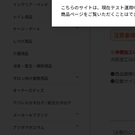
【素 材】本
インテリア・ベッド
こちらのサイトは、現在テスト運用
【巾着紐】全
商品ページをご覧いただくことはで
トイレ用品
ケージ・ゲート
注意事
しつけ用品
※冷感加工
介護用品
冷感加工は
消臭・衛生・掃除用品
●商品画像
サロン向け業務用品
●記載サイ
オーナーズグッズ
アパレルカタログ / 総合カタログ
メーカー＆ブランド
アソボラボコラム
［お取引に