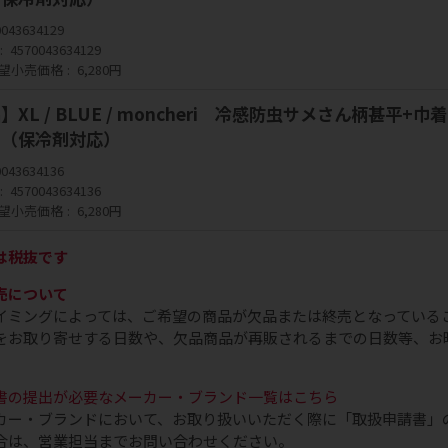
0043634129
4570043634129
望小売価格
6,280円
XL / BLUE / moncheri 冷感防虫サメさん柄甚平+巾
T（保冷剤対応）
0043634136
4570043634136
望小売価格
6,280円
は税抜です
売について
イミングによっては、ご希望の商品が欠品または終売となっている
をお取り寄せする日数や、欠品商品が再販されるまでの日数等、お
書の提出が必要なメーカー・ブランド一覧はこちら
カー・ブランドにおいて、お取り扱いいただく際に「取扱申請書」
合は、営業担当までお問い合わせください。