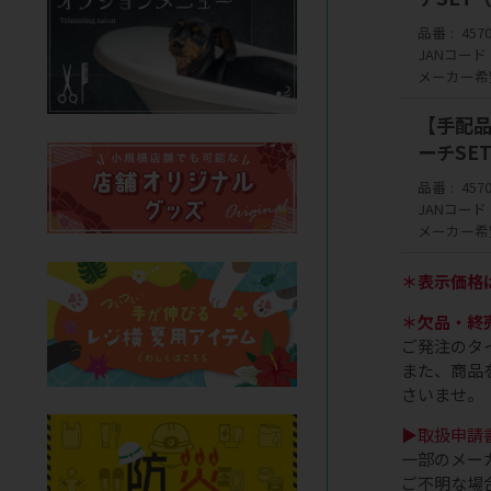
品番
457
JANコード
メーカー希
【手配品】
ーチSE
品番
457
JANコード
メーカー希
＊表示価格
＊欠品・終
ご発注のタ
また、商品
さいませ。
▶取扱申請
一部のメー
ご不明な場