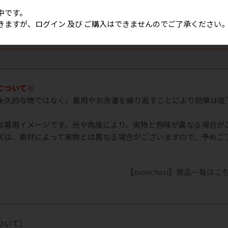
体：綿70％、麻30％
中です。
長：75cm
きますが、ログイン 及び ご購入はできませんのでご了承ください
項
について※
永久的な物ではなく、着用やお洗濯を繰り返すことにより効果は低
は着用イメージです。光や角度により、実物と色味が異なる場合が
ズは、素材によって実物とは異なる場合がございますので、予めご
【moncheri】商品一覧はこ
ついて］