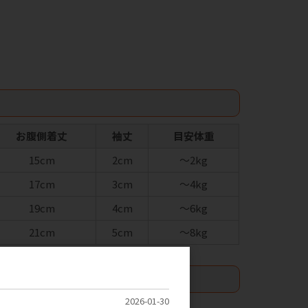
お腹側着丈
袖丈
目安体重
15cm
2cm
～2kg
17cm
3cm
～4kg
19cm
4cm
～6kg
21cm
5cm
～8kg
2026-01-30