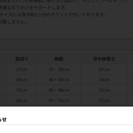
冷剤を入れても直接肌に触れない設計で、やさしくクールダウン。
快適なおでかけをサポートします。
DMサイズには保冷剤2つ分のポケットが付いております。
付属しません。
首回り
胸囲
背中側着丈
27cm
35・38cm
25cm
30cm
40・43cm
29cm
33cm
45・48cm
33cm
36cm
50・53cm
37cm
らせ
ク