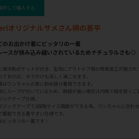
選択して購入する
heriオリジナルサメさん柄の甚平
どのお出かけ着にピッタリの一着
レースが挟み込み縫いされているためナチュラルさも◎
に保冷剤ポケットが付き、生地にアウトドア用の特殊加工が施され
れておけば、おでかけも涼しく過ごせます。
袋はワンちゃんの肩に斜め掛け着用できます。
側にループが付いているため、肩紐が長い場合は内側で紐を短くご
ジックテープ仕様。
マジックテープで2段階サイズ調節ができる為、ワンちゃんに合わ
で着脱できる着やすい仕様です。
はピッタリの一着です！