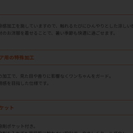
冷感加工を施していますので、触れるたびにひんやりとした涼しい
材のお洋服を着せることで、暑い季節も快適に過ごせます。
ア用の特殊加工
の加工で、見た目や香りに影響なくワンちゃんをガード。
用感を目指した仕様です。
ケット
冷剤ポケット付き。