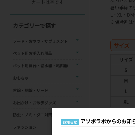
凍らせた保
カートは空です
暑い季節の
L・XL・
※保冷剤は
カテゴリーで探す
フード・おやつ・サプリメント
サイズ
ペット用お手入れ用品
サイズ
ペット用食器・給水器・給餌器
S
おもちゃ
M
首輪・胴輪・リード
L
XL
お出かけ・お散歩グッズ
防虫・ノミ・ダニ対策用品
アソボラボからのお知
スペッ
お知らせ
ファッション