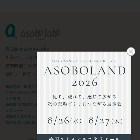
株式会社 AsoboLabo
所在地 : 〒550-0002 大阪市西区江戸堀1-23-11 6F
営業時間：9:00～18:00
休日：土曜日・日曜日・祝日
新規店舗・改装ご支援します
プライバシーポリシー
会社案内
新規取引店お問合せフォーム
リクルート
お取引ご希望のメーカー様
特定商取引法に基づく表記
copyright©AsoboLabo co.,ltd. All Rights Reserved.