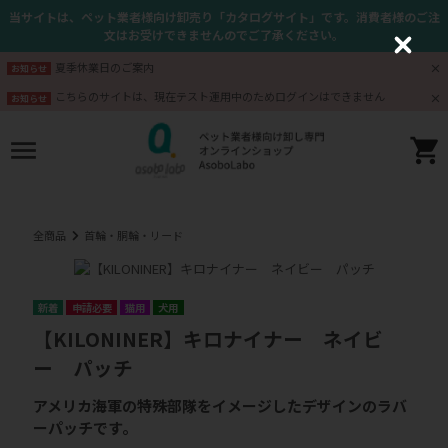
当サイトは、ペット業者様向け卸売り「カタログサイト」です。消費者様のご注
文はお受けできませんのでご了承ください。
C
l
夏季休業日のご案内
お知らせ
o
s
こちらのサイトは、現在テスト運用中のためログインはできません
お知らせ
e
全商品
首輪・胴輪・リード
申請必要
猫用
犬用
【KILONINER】キロナイナー ネイビ
ー パッチ
アメリカ海軍の特殊部隊をイメージしたデザインのラバ
ーパッチです。