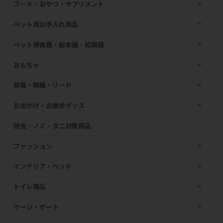
フード・おやつ・サプリメント
ペット用お手入れ用品
ペット用食器・給水器・給餌器
おもちゃ
首輪・胴輪・リード
お出かけ・お散歩グッズ
防虫・ノミ・ダニ対策用品
ファッション
インテリア・ベッド
トイレ用品
ケージ・ゲート