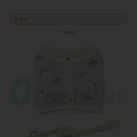
カラー
［BLUE］