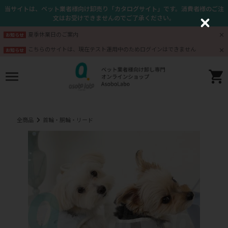
当サイトは、ペット業者様向け卸売り「カタログサイト」です。消費者様のご注
文はお受けできませんのでご了承ください。
C
l
夏季休業日のご案内
お知らせ
o
s
こちらのサイトは、現在テスト運用中のためログインはできません
お知らせ
e
全商品
首輪・胴輪・リード