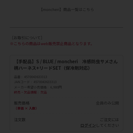
【moncheri】商品一覧はこちら
［お取引について］
※こちらの商品はweb販売禁止商品となります。
【手配品】S / BLUE / moncheri 冷感防虫サメさん
柄ハーネス+リードSET（保冷剤対応）
品番
4570043633313
JANコード
4570043633313
メーカー希望小売価格
6,980円
終売・欠品情報
欠品
販売価格
会員のみ公開
（単価 × 入数）
注文数
ご注文には
ログイン
してください