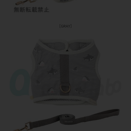
［GRAY］