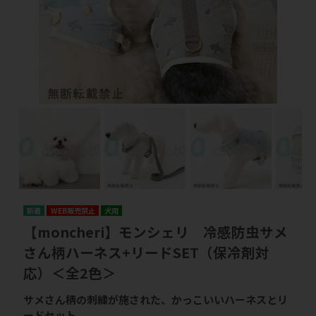
WEB販売禁止
犬用
【moncheri】モンシェリ 冷感防虫サメ
さん柄ハーネス+リードSET（保冷剤対
応）＜全2色＞
サメさん柄の刺繍が施された、かっこいいハーネスとリ
ードセット