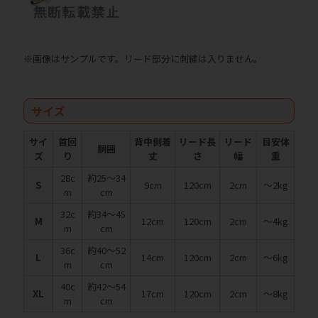
※画像はサンプルです。リード部分に刺繍は入りません。
サイズ
サイ
首回
背中側着
リード長
リード
目安体
胴囲
ズ
り
丈
さ
幅
重
28c
約25～34
S
9cm
120cm
2cm
～2kg
m
cm
32c
約34～45
M
12cm
120cm
2cm
～4kg
m
cm
36c
約40～52
L
14cm
120cm
2cm
～6kg
m
cm
40c
約42～54
XL
17cm
120cm
2cm
～8kg
m
cm