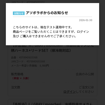
JANコード
4570043633351
メーカー希望小売価格
6,980円
アソボラボからのお知らせ
お知らせ
販売価格
会員のみ公開
（単価 × 入数）
2026-01-30
こちらのサイトは、現在テスト運用中です。
注文数
ご注文には
商品ページをご覧いただくことはできますが、ログイン
ログイン
してください
及び ご購入はできませんのでご了承ください。
【手配品】M / GRAY / moncheri 冷感防虫サメさん
柄ハーネス+リードSET（保冷剤対応）
品番
4570043633368
JANコード
4570043633368
メーカー希望小売価格
6,980円
販売価格
会員のみ公開
（単価 × 入数）
注文数
ご注文には
ログイン
してください
【手配品】L / GRAY / moncheri 冷感防虫サメさん