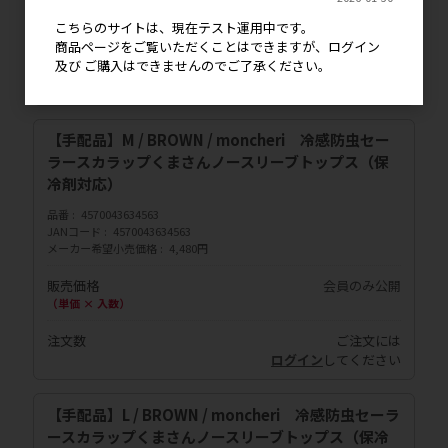
販売価格
会員のみ公開
こちらのサイトは、現在テスト運用中です。
（単価 × 入数）
商品ページをご覧いただくことはできますが、ログイン
及び ご購入はできませんのでご了承ください。
注文数
ご注文には
ログイン
してください
【手配品】M / BROWN / moncheri 冷感防虫セー
ラースカラップくまさんノースリーブトップス（保
冷剤対応）
品番
4570043634563
JANコード
4570043634563
メーカー希望小売価格
4,480円
販売価格
会員のみ公開
（単価 × 入数）
注文数
ご注文には
ログイン
してください
【手配品】L / BROWN / moncheri 冷感防虫セーラ
ースカラップくまさんノースリーブトップス（保冷