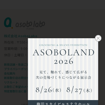
株式会社 AsoboLabo
所在地 : 〒550-0002 大阪市西区江戸堀1-23-11 6F
営業時間：9:00～18:00
休日：土曜日・日曜日・祝日
新規店舗・改装ご支援します
プライバシーポリシー
会社案内
新規取引店お問合せフォーム
リクルート
お取引ご希望のメーカー様
特定商取引法に基づく表記
copyright©AsoboLabo co.,ltd. All Rights Reserved.