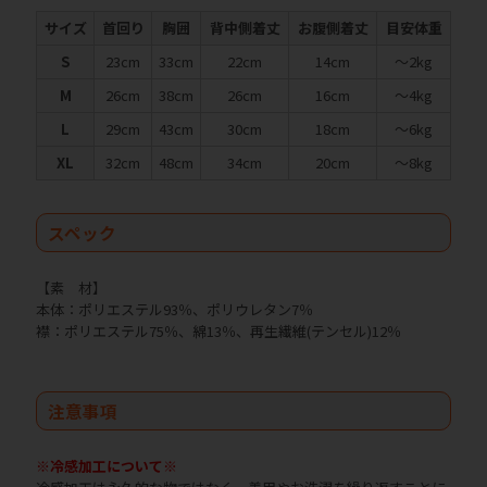
サイズ
首回り
胸囲
背中側着丈
お腹側着丈
目安体重
S
23cm
33cm
22cm
14cm
～2kg
M
26cm
38cm
26cm
16cm
～4kg
L
29cm
43cm
30cm
18cm
～6kg
XL
32cm
48cm
34cm
20cm
～8kg
スペック
【素 材】
本体：ポリエステル93％、ポリウレタン7％
襟：ポリエステル75％、綿13％、再生繊維(テンセル)12％
注意事項
※冷感加工について※