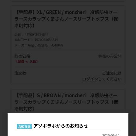
【手配品】XL / GREEN / moncheri 冷感防虫セー
ラースカラップくまさんノースリーブトップス（保
冷剤対応）
品番
4570043634549
JANコード
4570043634549
メーカー希望小売価格
4,480円
販売価格
会員のみ公開
（単価 × 入数）
注文数
ご注文には
ログイン
してください
【手配品】S / BROWN / moncheri 冷感防虫セー
ラースカラップくまさんノースリーブトップス（保
冷剤対応）
品番
4570043634556
JANコード
4570043634556
アソボラボからのお知らせ
お知らせ
メーカー希望小売価格
4,480円
2026-01-30