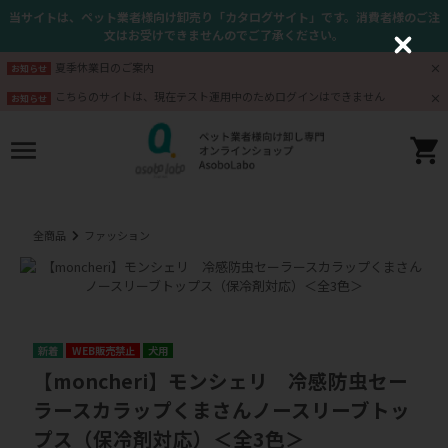
当サイトは、ペット業者様向け卸売り「カタログサイト」です。消費者様のご注
文はお受けできませんのでご了承ください。
C
l
夏季休業日のご案内
お知らせ
o
s
こちらのサイトは、現在テスト運用中のためログインはできません
お知らせ
e
全商品
ファッション
WEB販売禁止
犬用
【moncheri】モンシェリ 冷感防虫セー
ラースカラップくまさんノースリーブトッ
プス（保冷剤対応）＜全3色＞