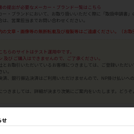
書の提出が必要なメーカー・ブランド一覧はこちら
カー・ブランドにおいて、お取り扱いいただく際に「取扱申請書」
合は、営業担当までお問い合わせください。
内の文章・画像等の無断転載及び複製等はご遠慮ください。（お取
こちらのサイトはテスト運用中です。
ン 及び ご購入はできませんので、ご了承ください。
社とお取引いただいているお客様につきましては、ご登録いただい
さい。
決済、銀行振込決済はご利用いただけませんので、NP掛け払いへ
につきましては、詳細が決まり次第にご案内をいたします。どうぞ
らせ