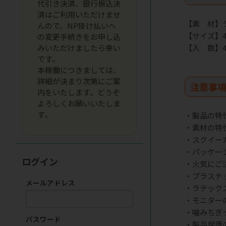
代引き決済、銀行振込決
済はご利用いただけませ
【素 材】
んので、NP掛け払いへ
【サイズ】4
の変更手続きをお申し込
みいただけましたら幸い
【入 数】
です。
本稼働につきましては、
詳細が決まり次第にご案
注意事
内をいたします。どうぞ
よろしくお願いいたしま
す。
・製品の特
・素材の特
・スクイー
・パッケー
ログイン
・火気にご
・プラスチ
メールアドレス
・ラテック
・モニター
・噛みちぎ
パスワード
・製品保護