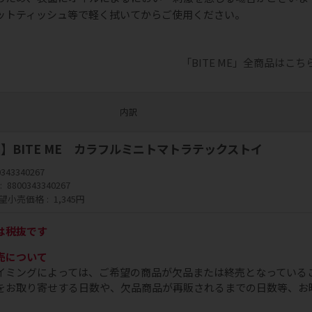
ットティッシュ等で軽く拭いてからご使用ください。
「BITE ME」全商品はこち
内訳
】BITE ME カラフルミニトマトラテックストイ
0343340267
8800343340267
望小売価格
1,345円
は税抜です
売について
イミングによっては、ご希望の商品が欠品または終売となっている
をお取り寄せする日数や、欠品商品が再販されるまでの日数等、お