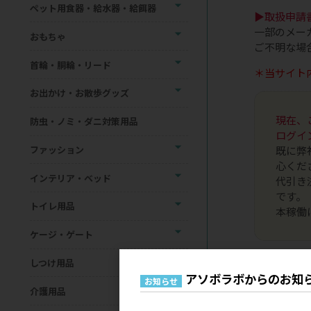
ペット用食器・給水器・給餌器
▶取扱申請
一部のメー
おもちゃ
ご不明な場
首輪・胴輪・リード
＊当サイト
お出かけ・お散歩グッズ
現在、
防虫・ノミ・ダニ対策用品
ログイ
ファッション
既に弊
心くだ
インテリア・ベッド
代引き
です。
トイレ用品
本稼働
ケージ・ゲート
しつけ用品
アソボラボからのお知
お知らせ
介護用品