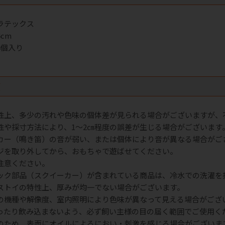
ラテックス
cm
4個入り
項
性上、多少の汚れや色味の個体差が見られる場合がございますが、
性や採寸方法により、1～2㎝程度の誤差が生じる場合がございます
カー（鳴き笛）の音が弱い、または個体により音が異なる場合がご
ジを取り外してから、おもちゃで遊ばせてください。
注意ください。
ック部品（スクイーカー）が含まれている商品は、冷水での洗濯を
ストイの特性上、厚みが均一でない場合がございます。
の機種や解像度、室内照明により色味が異なって見える場合がござ
ったり飲み込まないよう、必ず飼い主様の目の届く範囲でご使用く
のため、表面にオイルによるにおい・刺激を感じる場合がございま