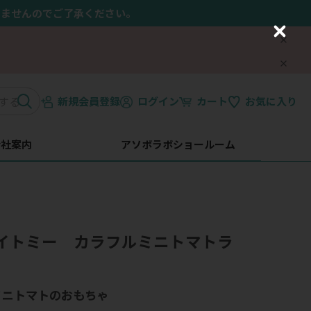
きませんのでご了承ください。
C
l
o
s
e
新規会員登録
ログイン
カート
お気に入り
会社案内
アソボラボショールーム
】バイトミー カラフルミニトマトラ
ミニトマトのおもちゃ