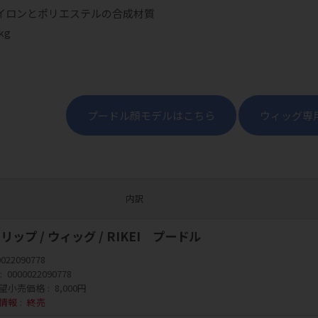
イロンとポリエステルの合成材質
kg
プードル顔モデルはこちら
ウィッグ専
内訳
ップ / ウィッグ / RIKEI プードル
0022090778
0000022090778
望小売価格
8,000円
情報
終売