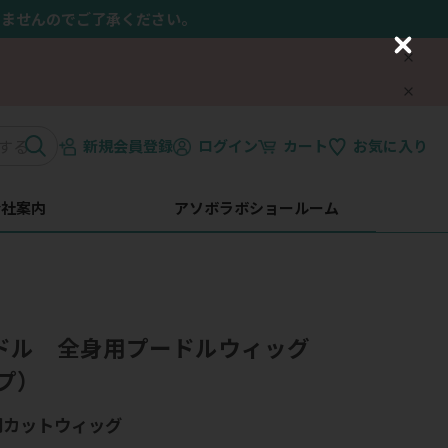
きませんのでご了承ください。
C
l
o
s
e
新規会員登録
ログイン
カート
お気に入り
会社案内
アソボラボショールーム
プードル 全身用プードルウィッグ
プ）
用カットウィッグ