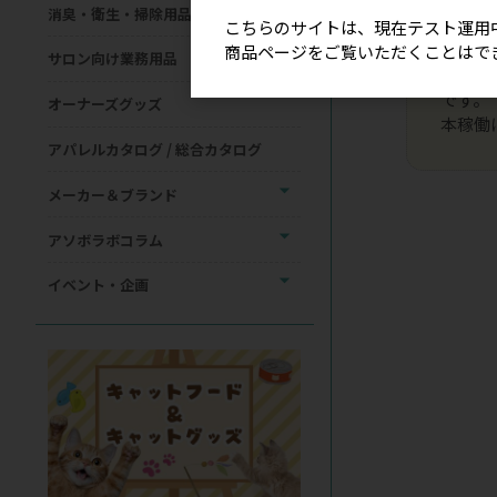
ログイ
消臭・衛生・掃除用品
既に弊
こちらのサイトは、現在テスト運用
心くだ
商品ページをご覧いただくことはで
サロン向け業務用品
代引き
です。
オーナーズグッズ
本稼働
アパレルカタログ / 総合カタログ
メーカー＆ブランド
アソボラボコラム
イベント・企画