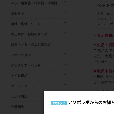
ペット用食器・給水器・給餌器
ペットク
おもちゃ
品番
880
JANコード
首輪・胴輪・リード
メーカー希
お出かけ・お散歩グッズ
＊表示価格
防虫・ノミ・ダニ対策用品
＊欠品・終
ご発注のタ
ファッション
また、商品
さいませ。
インテリア・ベッド
▶取扱申請
トイレ用品
一部のメー
ご不明な場
ケージ・ゲート
＊当サイト
しつけ用品
アソボラボからのお知
お知らせ
介護用品
現在、