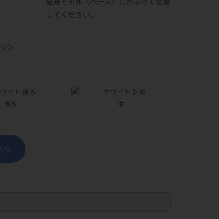
全身モデル（ベース）にかぶせて使用
してください。
ジ＞
後ろ
右
ちら