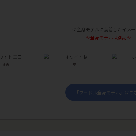
＜全身モデルに装着したイメー
※全身モデルは別売※
正面
左
「プードル全身モデル」はこ