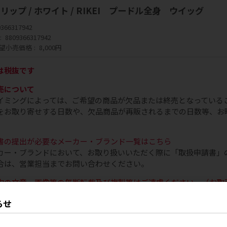
リップ / ホワイト / RIKEI プードル全身 ウイッグ
9366317942
8809366317942
望小売価格
8,000円
は税抜です
売について
イミングによっては、ご希望の商品が欠品または終売となっている
をお取り寄せする日数や、欠品商品が再販されるまでの日数等、お
書の提出が必要なメーカー・ブランド一覧はこちら
カー・ブランドにおいて、お取り扱いいただく際に「取扱申請書」
合は、営業担当までお問い合わせください。
内の文章・画像等の無断転載及び複製等はご遠慮ください。（お取
らせ
こちらのサイトはテスト運用中です。