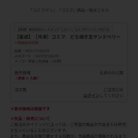
「コミフデリ」「コミフ」商品一覧はこちら
【直送】株式会社ホットドッグ（コミフ / コミフデリ/コミフPETS）
【直送】［冷凍］コミフ どら焼き生サンドベリー
軽減税率対象
品番
4523157265239
JANコード
4523157265239
メーカー希望小売価格
390円
販売価格
会員のみ公開
（単価 × 入数）
注文数
ご注文には
ログイン
してください
＊表示価格は税抜です
＊欠品・終売について
ご発注のタイミングによっては、ご希望の商品が欠品または終売
となっていることがございます。
また、商品をお取り寄せする日数や、欠品商品が再販されるまで