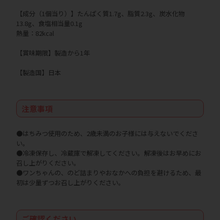
【成分（1個当り）】たんぱく質1.7g、脂質2.3g、炭水化物
13.8g、食塩相当量0.1g
熱量：82kcal
【賞味期限】製造から1年
【製造国】日本
注意事項
●はちみつ使用のため、2歳未満のお子様には与えないでくださ
い。
●冷凍保存し、冷蔵庫で解凍してください。解凍後はお早めにお
召し上がりください。
●ワンちゃんの、のど詰まりやおなかへの負担を避けるため、最
初は少量ずつお召し上がりください。
ご確認ください