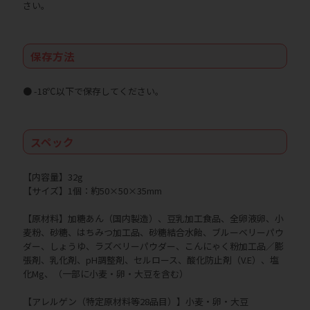
さい。
保存方法
● -18℃以下で保存してください。
スペック
【内容量】32g
【サイズ】1個：約50×50×35mm
【原材料】加糖あん（国内製造）、豆乳加工食品、全卵液卵、小
麦粉、砂糖、はちみつ加工品、砂糖結合水飴、ブルーベリーパウ
ダー、しょうゆ、ラズベリーパウダー、こんにゃく粉加工品／膨
張剤、乳化剤、pH調整剤、セルロース、酸化防止剤（V.E）、塩
化Mg、（一部に小麦・卵・大豆を含む）
【アレルゲン（特定原材料等28品目）】小麦・卵・大豆