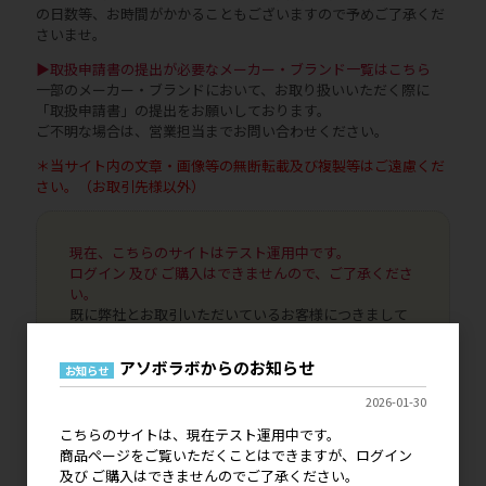
の日数等、お時間がかかることもございますので予めご了承くだ
さいませ。
▶取扱申請書の提出が必要なメーカー・ブランド一覧はこちら
一部のメーカー・ブランドにおいて、お取り扱いいただく際に
「取扱申請書」の提出をお願いしております。
ご不明な場合は、営業担当までお問い合わせください。
＊当サイト内の文章・画像等の無断転載及び複製等はご遠慮くだ
さい。（お取引先様以外）
現在、こちらのサイトはテスト運用中です。
ログイン 及び ご購入はできませんので、ご了承くださ
い。
既に弊社とお取引いただいているお客様につきまして
は、ご登録いただいております情報で引き継ぎがされ
ますのでご安心ください。
アソボラボからのお知らせ
お知らせ
代引き決済、銀行振込決済はご利用いただけませんの
で、NP掛け払いへの変更手続きをお申し込みいただけ
2026-01-30
ましたら幸いです。
こちらのサイトは、現在テスト運用中です。
本稼働につきましては、詳細が決まり次第にご案内を
商品ページをご覧いただくことはできますが、ログイン
いたします。どうぞよろしくお願いいたします。
及び ご購入はできませんのでご了承ください。