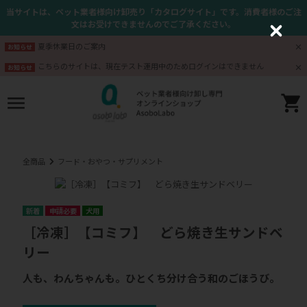
当サイトは、ペット業者様向け卸売り「カタログサイト」です。消費者様のご注
文はお受けできませんのでご了承ください。
C
l
夏季休業日のご案内
お知らせ
o
s
こちらのサイトは、現在テスト運用中のためログインはできません
お知らせ
e
全商品
フード・おやつ・サプリメント
申請必要
犬用
［冷凍］【コミフ】 どら焼き生サンドベ
リー
人も、わんちゃんも。ひとくち分け合う和のごほうび。