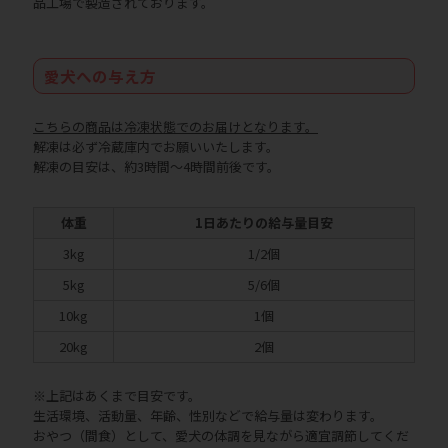
品工場で製造されております。
愛犬への与え方
こちらの商品は冷凍状態でのお届けとなります。
解凍は必ず冷蔵庫内でお願いいたします。
解凍の目安は、約3時間～4時間前後です。
体重
1日あたりの給与量目安
3kg
1/2個
5kg
5/6個
10kg
1個
20kg
2個
※上記はあくまで目安です。
生活環境、活動量、年齢、性別などで給与量は変わります。
おやつ（間食）として、愛犬の体調を見ながら適宜調節してくだ