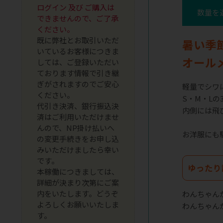
ログイン 及び ご購入は
数量を
できませんので、ご了承
ください。
既に弊社とお取引いただ
暑い季
いているお客様につきま
オール
しては、ご登録いただい
ております情報で引き継
ぎがされますのでご安心
軽量でシワ
ください。
S・M・L
代引き決済、銀行振込決
内側には飛
済はご利用いただけませ
んので、NP掛け払いへ
お洋服にも
の変更手続きをお申し込
みいただけましたら幸い
です。
ゆったり
本稼働につきましては、
詳細が決まり次第にご案
内をいたします。どうぞ
わんちゃん
よろしくお願いいたしま
わんちゃん
す。