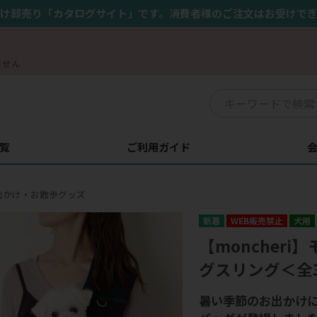
け卸売り「カタログサイト」です。消費者様のご注文はお受けで
ません
覧
ご利用ガイド
出かけ・お散歩グッズ
WEB販売禁止
犬用
【moncher
グスリング＜全
暑い季節のお出かけ