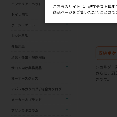
インテリア・ベッド
こちらのサイトは、現在テスト運用
商品ページをご覧いただくことはで
トイレ用品
ケージ・ゲート
しつけ用品
介護用品
収納ポケ
消臭・衛生・掃除用品
ショルダー
サロン向け業務用品
さらに、肩
オーナーズグッズ
きです。
アパレルカタログ / 総合カタログ
メーカー＆ブランド
アソボラボコラム