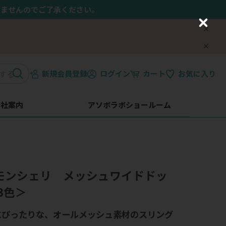
きませんのでご了承ください。
C
l
o
s
e
新規会員登録
ログイン
カート
お気に入り
会社案内
アソボラボショールーム
i】モンシェリ メッシュワイドドッ
3色＞
にぴったりな、オールメッシュ素材のスリング