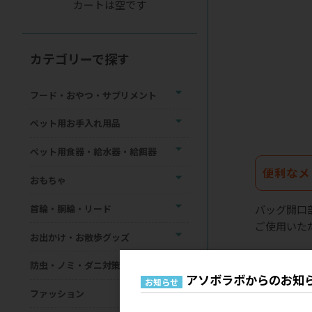
カートは空です
カテゴリーで探す
フード・おやつ・サプリメント
ペット用お手入れ用品
ペット用食器・給水器・給餌器
便利なメ
おもちゃ
バッグ開口
首輪・胴輪・リード
ご使用いた
お出かけ・お散歩グッズ
防虫・ノミ・ダニ対策用品
アソボラボからのお知
お知らせ
ファッション