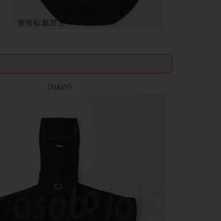
［NAVY］