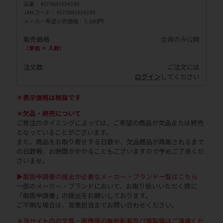
品番
4570043634389
JANコード
4570043634389
メーカー希望小売価格
5,680円
販売価格
会員のみ公開
（単価 × 入数）
注文数
ご注文には
ログイン
してください
＊表示価格は税抜です
＊欠品・終売について
ご発注のタイミングによっては、ご希望の商品が欠品または終売
となっていることがございます。
また、商品をお取り寄せする日数や、欠品商品が再販されるまで
の日数等、お時間がかかることもございますので予めご了承くだ
さいませ。
▶取扱申請書の提出が必要なメーカー・ブランド一覧はこちら
一部のメーカー・ブランドにおいて、お取り扱いいただく際に
「取扱申請書」の提出をお願いしております。
ご不明な場合は、営業担当までお問い合わせください。
＊当サイト内の文章・画像等の無断転載及び複製等はご遠慮くだ