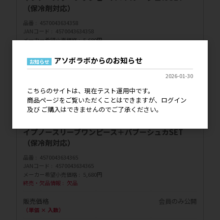
（保冷剤対応）
品番
4570043634358
JANコード
4570043634358
メーカー希望小売価格
5,680円
販売価格
会員のみ公開
アソボラボからのお知らせ
お知らせ
（単価 × 入数）
2026-01-30
注文数
ご注文には
こちらのサイトは、現在テスト運用中です。
ログイン
してください
商品ページをご覧いただくことはできますが、ログイン
及び ご購入はできませんのでご了承ください。
【手配品】M / GREEN / moncheri 冷感防虫ストラ
イプノースリーブワンピース＋バブーシュカSET
（保冷剤対応）
品番
4570043634365
JANコード
4570043634365
メーカー希望小売価格
5,680円
終売・欠品情報
欠品
販売価格
会員のみ公開
（単価 × 入数）