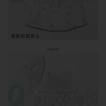
［GREEN］