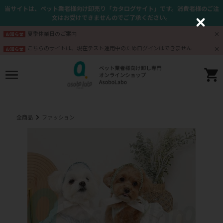
当サイトは、ペット業者様向け卸売り「カタログサイト」です。消費者様のご注
文はお受けできませんのでご了承ください。
C
l
夏季休業日のご案内
お知らせ
o
s
こちらのサイトは、現在テスト運用中のためログインはできません
お知らせ
e
全商品
ファッション