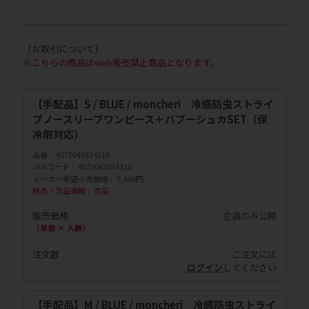
［お取引について］
※こちらの商品はweb販売禁止商品となります。
【手配品】S / BLUE / moncheri 冷感防虫ストライ
プノースリーブワンピース＋バブーシュカSET（保
冷剤対応）
品番
4570043634310
JANコード
4570043634310
メーカー希望小売価格
5,680円
終売・欠品情報
欠品
販売価格
会員のみ公開
（単価 × 入数）
注文数
ご注文には
ログイン
してください
【手配品】M / BLUE / moncheri 冷感防虫ストライ