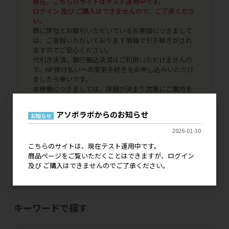
現在、こちらのサイトはテスト運用中です。
ログイン 及び ご購入はできませんので、ご了承くださ
い。
既に弊社とお取引いただいているお客様につきまして
は、ご登録いただいております情報で引き継ぎがされ
ますのでご安心ください。
代引き決済、銀行振込決済はご利用いただけませんの
で、NP掛け払いへの変更手続きをお申し込みいただけ
ましたら幸いです。
本稼働につきましては、詳細が決まり次第にご案内を
いたします。どうぞよろしくお願いいたします。
アソボラボからのお知らせ
お知らせ
2026-01-30
こちらのサイトは、現在テスト運用中です。
商品ページをご覧いただくことはできますが、ログイン
及び ご購入はできませんのでご了承ください。
価格改定・仕様変更の
ご案内はこちら
キーワードで探す