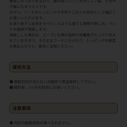
簡単に手でほぐれるので、顎の弱いシニア犬やシニア猫、子犬や
子猫にもオススメです。
おやつ、フードのトッピングや手作りごはんの具材として幅広く
お使いいただけます。
お湯で戻すと生肉をボイルしたような香りと食感が楽しめ、ペッ
トの食欲が増進します。
湯戻しした場合は、スープにも鶏の旨味や栄養素がたっぷり含ま
れていますので、そのままフードにかけたり、トッピングの野菜
を煮込んだりと、是非ご活用ください。
保存方法
● 直射日光の当らない冷暗所で常温保存して下さい。
● 開封後、1ヶ月を目安にお使いください。
注意事項
● 同封の脱酸素剤は食べられません。