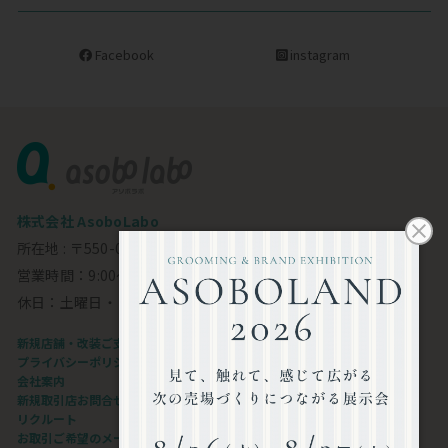
Facebook
instagram
株式会社 AsoboLabo
所在地 : 〒550-0002 大阪市西区江戸堀1-23-11 6F
営業時間：9:00～18:00
休日：土曜日・日曜日・祝日
新規店舗・改装ご支援します
プライバシーポリシー
会社案内
新規取引店お問合せフォーム
リクルート
お取引ご希望のメーカー様