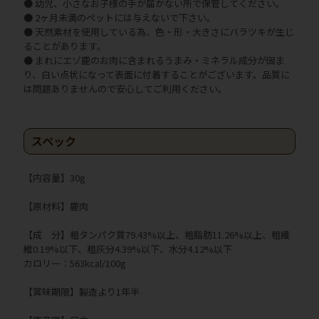
● 幼児、小さなお子様の手が届かない所で保管してください。
● 2ヶ月未満のペットには与えないで下さい。
● 天然素材を使用している為、色・形・大きさにバラツキが生じ
ることがあります。
● まれにエゾ鹿のお肉に含まれるうまみ・ミネラル成分が固ま
り、白い点状になって表面に付着することがございます。品質に
は問題ありませんので安心してご利用ください。
スペック
【内容量】30g
【原材料】鹿肉
【成 分】粗タンパク質79.43%以上、粗脂肪11.26%以上、粗繊
維0.19%以下、粗灰分4.39%以下、水分4.12%以下
カロリー：563kcal/100g
【賞味期限】製造より1年半