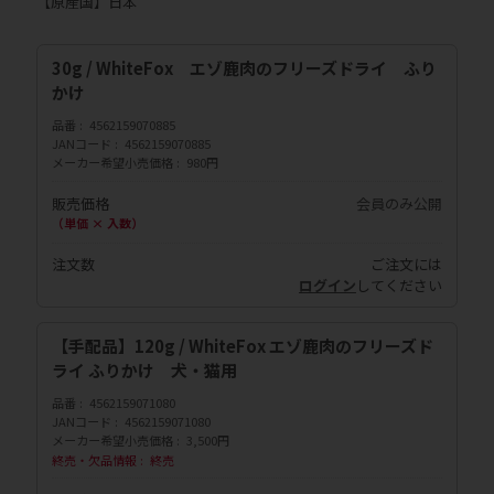
【原産国】日本
30g / WhiteFox エゾ鹿肉のフリーズドライ ふり
かけ
品番
4562159070885
JANコード
4562159070885
メーカー希望小売価格
980円
販売価格
会員のみ公開
（単価 × 入数）
注文数
ご注文には
ログイン
してください
【手配品】120g / WhiteFox エゾ鹿肉のフリーズド
ライ ふりかけ 犬・猫用
品番
4562159071080
JANコード
4562159071080
メーカー希望小売価格
3,500円
終売・欠品情報
終売