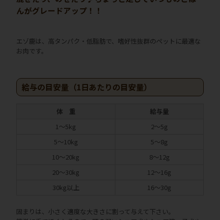
んがグレードアップ！！
エゾ鹿は、高タンパク・低脂肪で、嗜好性抜群のペットに最適な
お肉です。
給与の目安量（1日あたりの目安量）
体 重
給与量
1～5kg
2～5g
5～10kg
5～8g
10～20kg
8～12g
20～30kg
12～16g
30kg以上
16～30g
固まりは、小さく適度な大きさに割って与えて下さい。