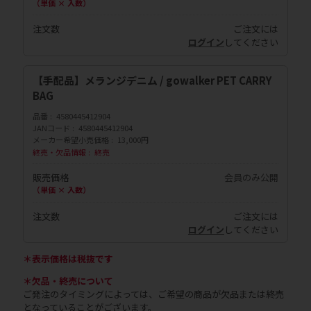
（単価 × 入数）
注文数
ご注文には
ログイン
してください
【手配品】メランジデニム / gowalker PET CARRY
BAG
品番
4580445412904
JANコード
4580445412904
メーカー希望小売価格
13,000円
終売・欠品情報
終売
販売価格
会員のみ公開
（単価 × 入数）
注文数
ご注文には
ログイン
してください
＊表示価格は税抜です
＊欠品・終売について
ご発注のタイミングによっては、ご希望の商品が欠品または終売
となっていることがございます。