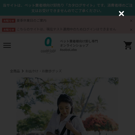
当サイトは、ペット業者様向け卸売り「カタログサイト」です。消費者様のご注
文はお受けできませんのでご了承ください。
C
l
夏季休業日のご案内
お知らせ
o
s
こちらのサイトは、現在テスト運用中のためログインはできません
お知らせ
e
全商品
お出かけ・お散歩グッズ