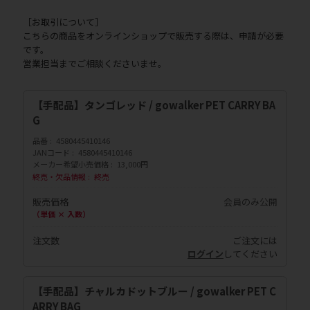
［お取引について］
こちらの商品をオンラインショップで販売する際は、申請が必要
です。
営業担当までご相談くださいませ。
【手配品】タンゴレッド / gowalker PET CARRY BA
G
品番
4580445410146
JANコード
4580445410146
メーカー希望小売価格
13,000円
終売・欠品情報
終売
販売価格
会員のみ公開
（単価 × 入数）
注文数
ご注文には
ログイン
してください
【手配品】チャルカドットブルー / gowalker PET C
ARRY BAG