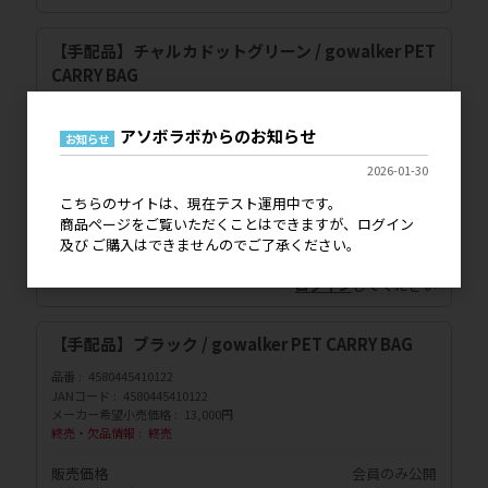
【手配品】チャルカドットグリーン / gowalker PET
CARRY BAG
品番
4580445421111
JANコード
4580445421111
アソボラボからのお知らせ
お知らせ
メーカー希望小売価格
13,000円
終売・欠品情報
終売
2026-01-30
こちらのサイトは、現在テスト運用中です。
販売価格
会員のみ公開
商品ページをご覧いただくことはできますが、ログイン
（単価 × 入数）
及び ご購入はできませんのでご了承ください。
注文数
ご注文には
ログイン
してください
【手配品】ブラック / gowalker PET CARRY BAG
品番
4580445410122
JANコード
4580445410122
メーカー希望小売価格
13,000円
終売・欠品情報
終売
販売価格
会員のみ公開