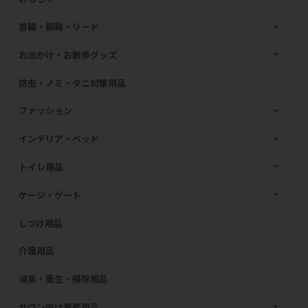
首輪・胴輪・リード
お出かけ・お散歩グッズ
防虫・ノミ・ダニ対策用品
ファッション
インテリア・ベッド
トイレ用品
ケージ・ゲート
しつけ用品
介護用品
消臭・衛生・掃除用品
サロン向け業務用品