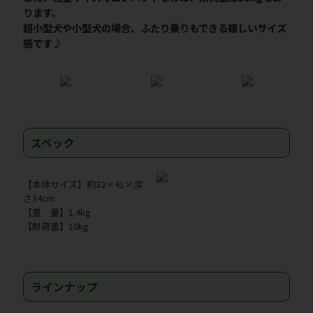
ります。
超小型犬や小型犬の場合、ふたり乗りもできる嬉しいサイズ
感です♪
スペック
【本体サイズ】約32×41×深
さ34cm
【重 量】1.4kg
【耐荷重】10kg
ラインナップ