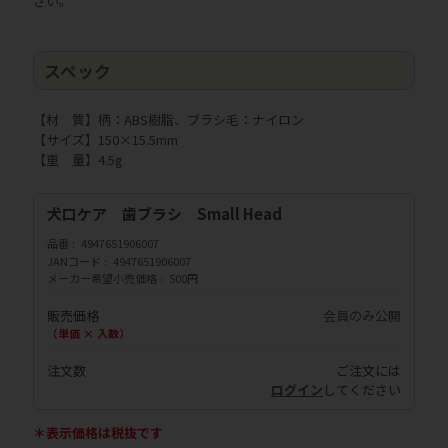
さい。
スペック
【材 質】柄：ABS樹脂、ブラシ毛：ナイロン
【サイズ】150×15.5mm
【重 量】4.5g
犬口ケア 歯ブラシ Small Head
品番
4947651906007
JANコード
4947651906007
メーカー希望小売価格
500円
販売価格
会員のみ公開
（単価 × 入数）
注文数
ご注文には
ログイン
してください
＊表示価格は税抜です