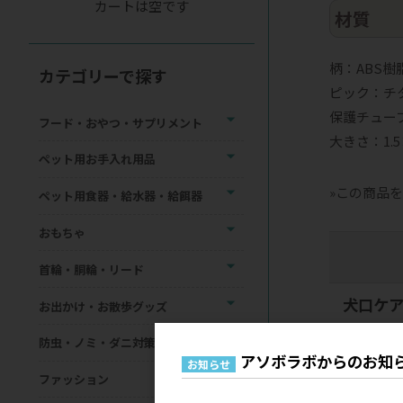
カートは空です
材質
柄：ABS樹
カテゴリーで探す
ピック：チ
保護チュー
フード・おやつ・サプリメント
大きさ：1.5×
ペット用お手入れ用品
»この商品
ペット用食器・給水器・給餌器
おもちゃ
首輪・胴輪・リード
犬口ケ
お出かけ・お散歩グッズ
品番
494
防虫・ノミ・ダニ対策用品
JANコード
アソボラボからのお知
お知らせ
メーカー希
ファッション