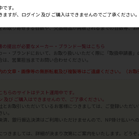
は税抜です
中です。
売について
きますが、ログイン 及び ご購入はできませんのでご了承ください
イミングによっては、ご希望の商品が欠品または終売となっている
をお取り寄せする日数や、欠品商品が再販されるまでの日数等、お
書の提出が必要なメーカー・ブランド一覧はこちら
カー・ブランドにおいて、お取り扱いいただく際に「取扱申請書」
合は、営業担当までお問い合わせください。
内の文章・画像等の無断転載及び複製等はご遠慮ください。（お取
こちらのサイトはテスト運用中です。
ン 及び ご購入はできませんので、ご了承ください。
社とお取引いただいているお客様につきましては、ご登録いただい
さい。
決済、銀行振込決済はご利用いただけませんので、NP掛け払いへ
につきましては、詳細が決まり次第にご案内をいたします。どうぞ