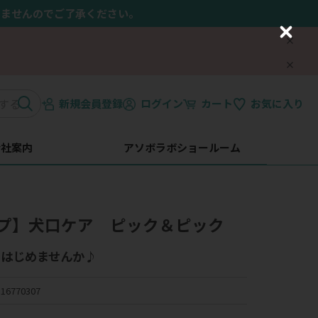
きませんのでご了承ください。
C
l
o
s
e
新規会員登録
ログイン
カート
お気に入り
会社案内
アソボラボショールーム
プ】犬口ケア ピック＆ピック
、はじめませんか♪
16770307