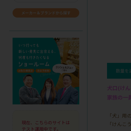
メーカー＆ブランドから探す
数量を
犬口(けん
家族の一
「犬」用
現在、こちらのサイトは
「けんこ
テスト運用中です。