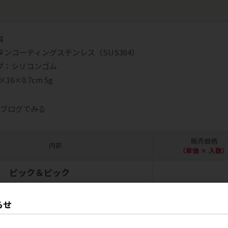
脂
タンコーティングステンレス（SUS304）
ブ：シリコンゴム
16×0.7cm 5g
をブログでみる
販売価格
内訳
（単価 × 入数
ア ピック＆ピック
会員のみ公開
7651901002
4947651901002
らせ
望小売価格
1,200円