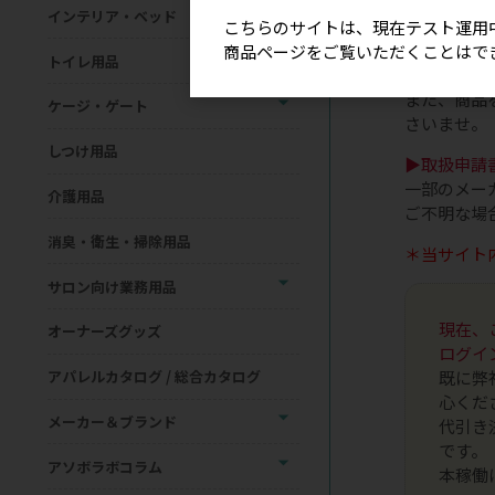
＊表示価格
インテリア・ベッド
こちらのサイトは、現在テスト運用
＊欠品・終
商品ページをご覧いただくことはで
トイレ用品
ご発注のタ
また、商品
ケージ・ゲート
さいませ。
しつけ用品
▶取扱申請
一部のメー
介護用品
ご不明な場
消臭・衛生・掃除用品
＊当サイト
サロン向け業務用品
現在、
オーナーズグッズ
ログイ
既に弊
アパレルカタログ / 総合カタログ
心くだ
メーカー＆ブランド
代引き
です。
アソボラボコラム
本稼働