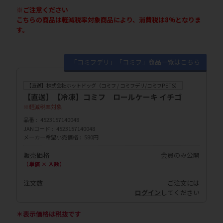
※ご注意ください
こちらの商品は軽減税率対象商品により、消費税は8%となりま
す。
「コミフデリ」「コミフ」商品一覧はこちら
【直送】株式会社ホットドッグ（コミフ / コミフデリ/コミフPETS）
【直送】【冷凍】コミフ ロールケーキ イチゴ
軽減税率対象
品番
4523157140048
JANコード
4523157140048
メーカー希望小売価格
580円
販売価格
会員のみ公開
（単価 × 入数）
注文数
ご注文には
ログイン
してください
＊表示価格は税抜です