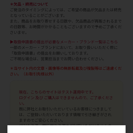
＊欠品・終売について
ご発注のタイミングによっては、ご希望の商品が欠品または終売
となっていることがございます。
また、商品をお取り寄せする日数や、欠品商品が再販されるまで
の日数等、お時間がかかることもございますので予めご了承くだ
さいませ。
▶取扱申請書の提出が必要なメーカー・ブランド一覧はこちら
一部のメーカー・ブランドにおいて、お取り扱いいただく際に
「取扱申請書」の提出をお願いしております。
ご不明な場合は、営業担当までお問い合わせください。
＊当サイト内の文章・画像等の無断転載及び複製等はご遠慮くだ
さい。（お取引先様以外）
現在、こちらのサイトはテスト運用中です。
ログイン 及び ご購入はできませんので、ご了承くださ
い。
既に弊社とお取引いただいているお客様につきまして
は、ご登録いただいております情報で引き継ぎがされ
ますのでご安心ください。
代引き決済、銀行振込決済はご利用いただけませんの
で、NP掛け払いへの変更手続きをお申し込みいただけ