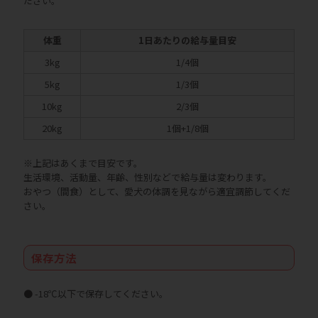
ださい。
体重
1日あたりの給与量目安
3kg
1/4個
5kg
1/3個
10kg
2/3個
20kg
1個+1/8個
※上記はあくまで目安です。
生活環境、活動量、年齢、性別などで給与量は変わります。
おやつ（間食）として、愛犬の体調を見ながら適宜調節してくだ
さい。
保存方法
● -18℃以下で保存してください。