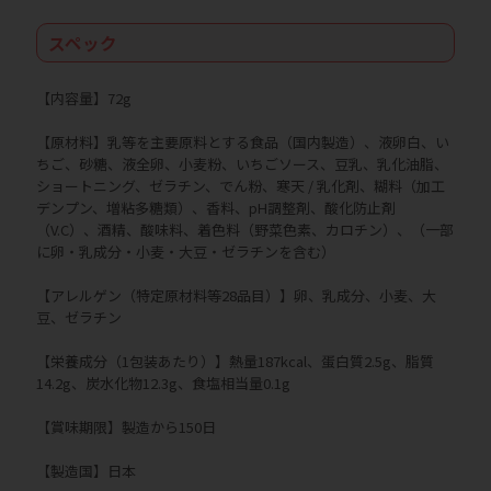
スペック
【内容量】72g
【原材料】乳等を主要原料とする食品（国内製造）、液卵白、い
ちご、砂糖、液全卵、小麦粉、いちごソース、豆乳、乳化油脂、
ショートニング、ゼラチン、でん粉、寒天 / 乳化剤、糊料（加工
デンプン、増粘多糖類）、香料、pH調整剤、酸化防止剤
（V.C）、酒精、酸味料、着色料（野菜色素、カロチン）、（一部
に卵・乳成分・小麦・大豆・ゼラチンを含む）
【アレルゲン（特定原材料等28品目）】卵、乳成分、小麦、大
豆、ゼラチン
【栄養成分（1包装あたり）】熱量187kcal、蛋白質2.5g、脂質
14.2g、炭水化物12.3g、食塩相当量0.1g
【賞味期限】製造から150日
【製造国】日本