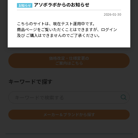
ましたら幸いです。
アソボラボからのお知らせ
お知らせ
本稼働につきましては、詳細が決まり次第にご案内を
2026-01-30
いたします。どうぞよろしくお願いいたします。
こちらのサイトは、現在テスト運用中です。
商品ページをご覧いただくことはできますが、ログイン
及び ご購入はできませんのでご了承ください。
価格改定・仕様変更の
ご案内はこちら
キーワードで探す
メーカー＆ブランドから探す