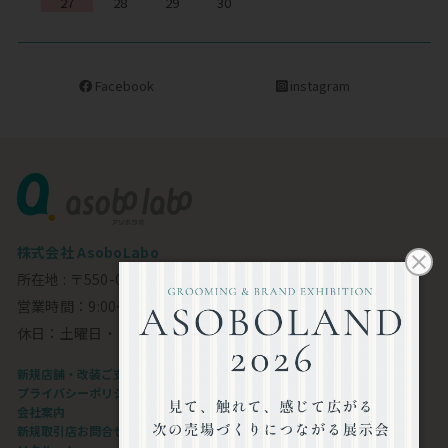
27
28
29
30
Facebook
instagram
株式会社 AsoboLabo
所在地 : 〒550-0002 大阪市西区江戸堀1-23-11 6F
営業時間：9:00～18:00
休日：土曜日・日曜日・祝日
新規店舗・改装ご支援します
プライバシーポリシー
会社案内
新規取引店お問合せフォーム