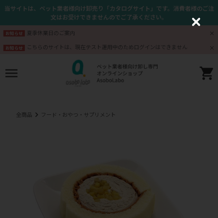
当サイトは、ペット業者様向け卸売り「カタログサイト」です。消費者様のご注
文はお受けできませんのでご了承ください。
C
l
夏季休業日のご案内
お知らせ
o
s
こちらのサイトは、現在テスト運用中のためログインはできません
お知らせ
e
全商品
フード・おやつ・サプリメント