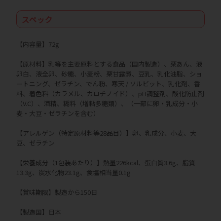
スペック
【内容量】72g
【原材料】乳等を主要原料とする食品（国内製造）、栗あん、液
卵白、液全卵、砂糖、小麦粉、栗甘露煮、豆乳、乳化油脂、ショ
ートニング、ゼラチン、でん粉、寒天 / ソルビット、乳化剤、香
料、着色料（カラメル、カロチノイド）、pH調整剤、酸化防止剤
（V.C）、酒精、糊料（増粘多糖類）、（一部に卵・乳成分・小
麦・大豆・ゼラチンを含む）
【アレルゲン（特定原材料等28品目）】卵、乳成分、小麦、大
豆、ゼラチン
【栄養成分（1包装あたり）】熱量226kcal、蛋白質3.6g、脂質
13.3g、炭水化物23.1g、食塩相当量0.1g
【賞味期限】製造から150日
【製造国】日本