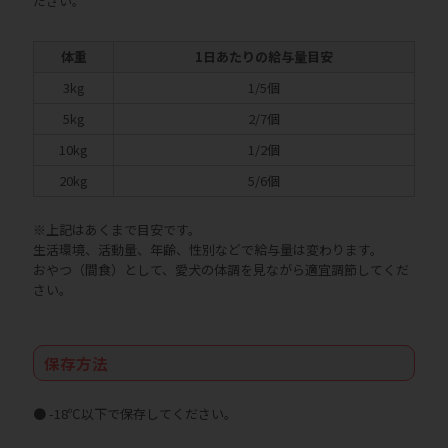
ださい。
体重
1日あたりの給与量目安
3kg
1/5個
5kg
2/7個
10kg
1/2個
20kg
5/6個
※上記はあくまで目安です。
生活環境、活動量、年齢、性別などで給与量は変わります。
おやつ（間食）として、愛犬の体調を見ながら適宜調節してくだ
さい。
保存方法
● -18℃以下で保存してください。