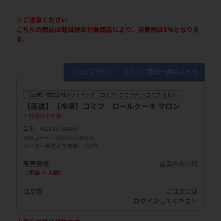
※ご注意ください
こちらの商品は軽減税率対象商品により、消費税は8%となりま
す。
「コミフデリ」「コミフ」商品一覧はこちら
【直送】株式会社ホットドッグ（コミフ / コミフデリ/コミフPETS）
【直送】【冷凍】コミフ ロールケーキ マロン
軽減税率対象
品番
4523157140055
JANコード
4523157140055
メーカー希望小売価格
580円
販売価格
会員のみ公開
（単価 × 入数）
注文数
ご注文には
ログイン
してください