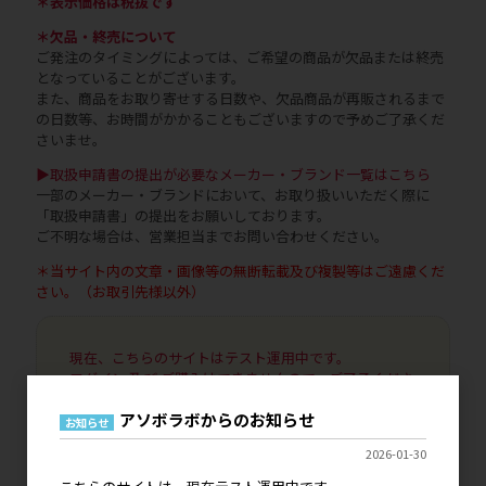
＊表示価格は税抜です
＊欠品・終売について
ご発注のタイミングによっては、ご希望の商品が欠品または終売
となっていることがございます。
また、商品をお取り寄せする日数や、欠品商品が再販されるまで
の日数等、お時間がかかることもございますので予めご了承くだ
さいませ。
▶取扱申請書の提出が必要なメーカー・ブランド一覧はこちら
一部のメーカー・ブランドにおいて、お取り扱いいただく際に
「取扱申請書」の提出をお願いしております。
ご不明な場合は、営業担当までお問い合わせください。
＊当サイト内の文章・画像等の無断転載及び複製等はご遠慮くだ
さい。（お取引先様以外）
現在、こちらのサイトはテスト運用中です。
ログイン 及び ご購入はできませんので、ご了承くださ
い。
アソボラボからのお知らせ
既に弊社とお取引いただいているお客様につきまして
お知らせ
は、ご登録いただいております情報で引き継ぎがされ
2026-01-30
ますのでご安心ください。
代引き決済、銀行振込決済はご利用いただけませんの