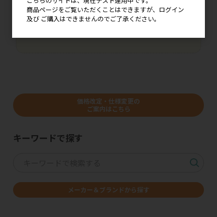
こちらのサイトは、現在テスト運用中です。
で、NP掛け払いへの変更手続きをお申し込みいただけ
商品ページをご覧いただくことはできますが、ログイン
ましたら幸いです。
及び ご購入はできませんのでご了承ください。
本稼働につきましては、詳細が決まり次第にご案内を
いたします。どうぞよろしくお願いいたします。
価格改定・仕様変更の
ご案内はこちら
キーワードで探す
メーカー＆ブランドから探す